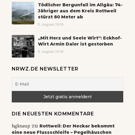
Tödlicher Bergunfall im Allgäu: 74-
Jähriger aus dem Kreis Rottweil
stürzt 80 Meter ab
5. August 2026
„Mit Herz und Seele Wirt“: Eckhof-
Wirt Armin Daler ist gestorben
5. August 2026
NRWZ.DE NEWSLETTER
DIE NEUESTEN KOMMENTARE
zu
hgknaup
Rottweil: Der Neckar bekommt
eine neue Flussschleife – Pegelhäuschen