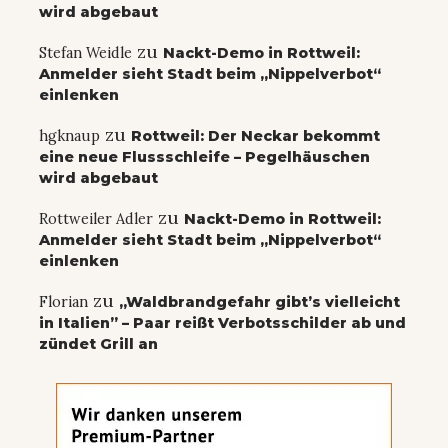
wird abgebaut
zu
Stefan Weidle
Nackt-Demo in Rottweil:
Anmelder sieht Stadt beim „Nippelverbot“
einlenken
zu
hgknaup
Rottweil: Der Neckar bekommt
eine neue Flussschleife – Pegelhäuschen
wird abgebaut
zu
Rottweiler Adler
Nackt-Demo in Rottweil:
Anmelder sieht Stadt beim „Nippelverbot“
einlenken
zu
Florian
„Waldbrandgefahr gibt’s vielleicht
in Italien” – Paar reißt Verbotsschilder ab und
zündet Grill an