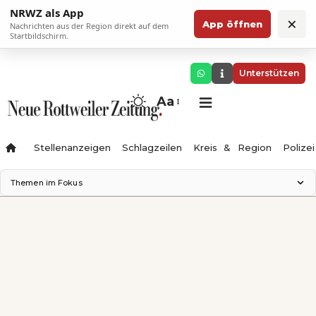
NRWZ als App
×
App öffnen
Nachrichten aus der Region direkt auf dem
Startbildschirm.
Unterstützen
Aa
Stellenanzeigen
Schlagzeilen
Kreis & Region
Polizei
Themen im Fokus
Landesgartenschau 2028
Zimmertheater Rottweil
Science Center
Ferienzauber '26
Testturm
Neckarline
Gäubahn