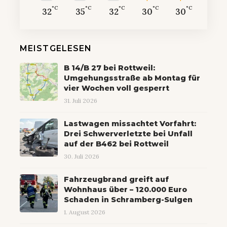
°C
°C
°C
°C
°C
32
35
32
30
30
MEISTGELESEN
B 14/B 27 bei Rottweil:
Umgehungsstraße ab Montag für
vier Wochen voll gesperrt
31. Juli 2026
Lastwagen missachtet Vorfahrt:
Drei Schwerverletzte bei Unfall
auf der B462 bei Rottweil
30. Juli 2026
Fahrzeugbrand greift auf
Wohnhaus über – 120.000 Euro
Schaden in Schramberg-Sulgen
1. August 2026