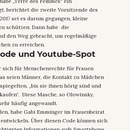
t habe „Terre des Femmes“ ein
 berichtet die zweite Vorsitzende des
 2017 sei es darum gegangen, kleine
u schützen. Dann habe die
 auf den Weg gebracht, um regelmäßige
hen zu erreichen.
Code und Youtube-Spot
er sich für Menschenrechte für Frauen
 Das seien Männer, die Kontakt zu Mädchen
spiegelten, „bis sie ihnen hörig sind und
rkaufen“. Diese Masche, so Olowinsky,
sehr häufig angewandt.
ilen, habe Gabi Emminger im Frauenbeirat
 entwickeln. Über diesen Code können sich
ichtigsten Informationen aufs Smartphone