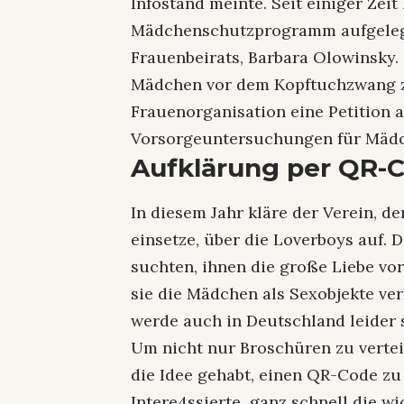
Infostand meinte. Seit einiger Zei
es
hingen
Mädchenschutzprogramm aufgelegt,
die
am
Infoschriften
Frauenbeirats, Barbara Olowinsky.
montag
die
Mädchen vor dem Kopftuchzwang z
blauen
Frauenorganisation eine Petition
Fahnen
Vorsorgeuntersuchungen für Mädc
Aufklärung per QR-
In diesem Jahr kläre der Verein, d
einsetze, über die Loverboys auf.
suchten, ihnen die große Liebe vor
sie die Mädchen als Sexobjekte ve
werde auch in Deutschland leider 
Um nicht nur Broschüren zu verte
die Idee gehabt, einen QR-Code zu
Intere4ssierte ganz schnell die w