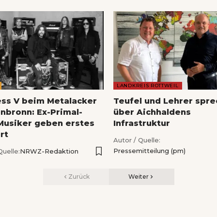
LANDKREIS ROTTWEIL
ess V beim Metalacker
Teufel und Lehrer spr
nbronn: Ex-Primal-
über Aichhaldens
Musiker geben erstes
Infrastruktur
rt
Autor / Quelle:
Pressemitteilung (pm)
Quelle:
NRWZ-Redaktion
Zurück
Weiter