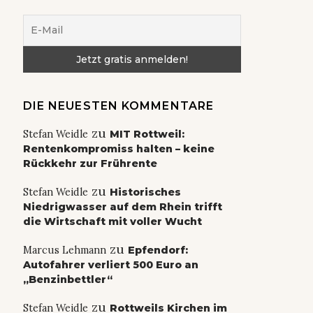
DIE NEUESTEN KOMMENTARE
zu
Stefan Weidle
MIT Rottweil:
Rentenkompromiss halten – keine
Rückkehr zur Frührente
zu
Stefan Weidle
Historisches
Niedrigwasser auf dem Rhein trifft
die Wirtschaft mit voller Wucht
zu
Marcus Lehmann
Epfendorf:
Autofahrer verliert 500 Euro an
„Benzinbettler“
zu
Stefan Weidle
Rottweils Kirchen im