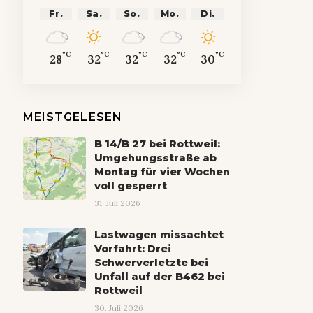
Fr.
Sa.
So.
Mo.
Di.
°C
°C
°C
°C
°C
28
32
32
32
30
MEISTGELESEN
B 14/B 27 bei Rottweil:
Umgehungsstraße ab
Montag für vier Wochen
voll gesperrt
31. Juli 2026
Lastwagen missachtet
Vorfahrt: Drei
Schwerverletzte bei
Unfall auf der B462 bei
Rottweil
30. Juli 2026