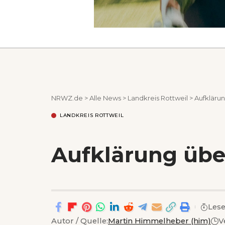
NRWZ.de
>
Alle News
>
Landkreis Rottweil
>
Aufkläru
LANDKREIS ROTTWEIL
Aufklärung übe
Lese
Autor / Quelle:
Martin Himmelheber (him)
V