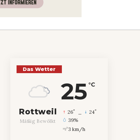
Das Wetter
25
°C
Rottweil
°
°
26
_
24
39%
Mäßig Bewölkt
3 km/h