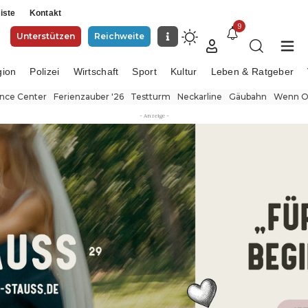
iste
Kontakt
9
Unterstützen
Reichweite
gion
Polizei
Wirtschaft
Sport
Kultur
Leben & Ratgeber
ence Center
Ferienzauber '26
Testturm
Neckarline
Gäubahn
Wenn Or
- Anzeige -