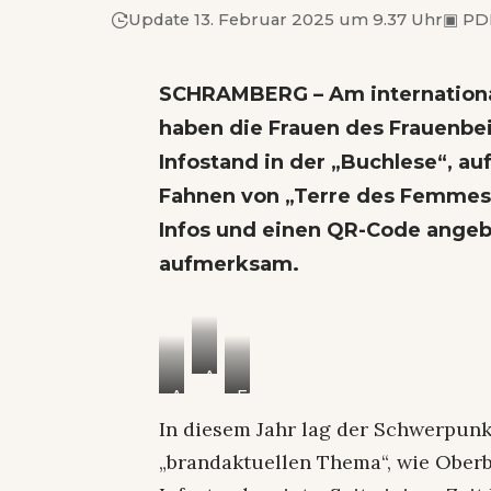
Update 13. Februar 2025 um 9.37 Uhr
▣
PDF
SCHRAMBERG – Am internationa
haben die Frauen des Frauenbeir
Infostand in der „Buchlese“, a
Fahnen von „Terre des Femmes“
Infos und einen QR-Code angeb
aufmerksam.
An
Auch
Fotos:
vielen
auf
him
In diesem Jahr lag der Schwerpun
Läden
arabisch
und
„brandaktuellen Thema“, wie Ober
gibt
Gebäuden