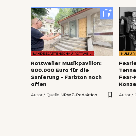
4
LANDESGARTENSCHAU ROTTWEIL
KULTUR
Rottweiler Musikpavillon:
Fearl
800.000 Euro für die
Tenne
Sanierung – Farbton noch
Fear-
offen
Konze
Autor / Quelle:
NRWZ-Redaktion
Autor / 