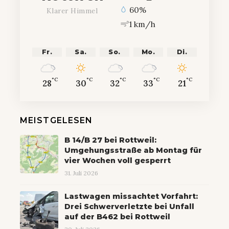
60%
Klarer Himmel
1 km/h
Fr.
Sa.
So.
Mo.
Di.
°C
°C
°C
°C
°C
28
30
32
33
21
MEISTGELESEN
B 14/B 27 bei Rottweil:
Umgehungsstraße ab Montag für
vier Wochen voll gesperrt
31. Juli 2026
Lastwagen missachtet Vorfahrt:
Drei Schwerverletzte bei Unfall
auf der B462 bei Rottweil