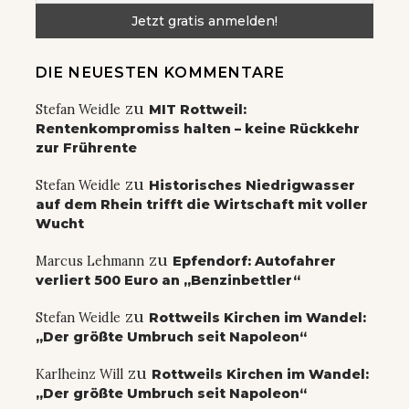
DIE NEUESTEN KOMMENTARE
zu
Stefan Weidle
MIT Rottweil:
Rentenkompromiss halten – keine Rückkehr
zur Frührente
zu
Stefan Weidle
Historisches Niedrigwasser
auf dem Rhein trifft die Wirtschaft mit voller
Wucht
zu
Marcus Lehmann
Epfendorf: Autofahrer
verliert 500 Euro an „Benzinbettler“
zu
Stefan Weidle
Rottweils Kirchen im Wandel:
„Der größte Umbruch seit Napoleon“
zu
Karlheinz Will
Rottweils Kirchen im Wandel:
„Der größte Umbruch seit Napoleon“