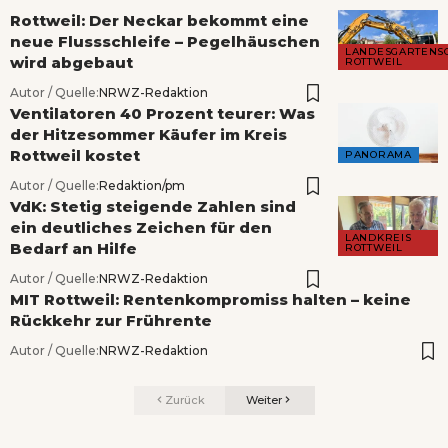
Rottweil: Der Neckar bekommt eine
neue Flussschleife – Pegelhäuschen
LANDESGARTENS
wird abgebaut
ROTTWEIL
Autor / Quelle:
NRWZ-Redaktion
Ventilatoren 40 Prozent teurer: Was
der Hitzesommer Käufer im Kreis
Rottweil kostet
PANORAMA
Autor / Quelle:
Redaktion/pm
VdK: Stetig steigende Zahlen sind
ein deutliches Zeichen für den
LANDKREIS
Bedarf an Hilfe
ROTTWEIL
Autor / Quelle:
NRWZ-Redaktion
MIT Rottweil: Rentenkompromiss halten – keine
Rückkehr zur Frührente
Autor / Quelle:
NRWZ-Redaktion
Zurück
Weiter