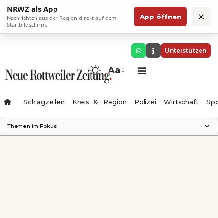
NRWZ als App
×
App öffnen
Nachrichten aus der Region direkt auf dem
Startbildschirm.
Unterstützen
Aa
Schlagzeilen
Kreis & Region
Polizei
Wirtschaft
Spo
Themen im Fokus
Landesgartenschau 2028
Science Center
Staatsmann: Theater & Denken
Ferienzauber '26
Testturm
Neckarline
Gäubahn