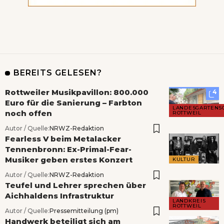
BEREITS GELESEN?
Rottweiler Musikpavillon: 800.000
4
Euro für die Sanierung – Farbton
LANDESGARTENS
noch offen
ROTTWEIL
Autor / Quelle:
NRWZ-Redaktion
Fearless V beim Metalacker
Tennenbronn: Ex-Primal-Fear-
Musiker geben erstes Konzert
KULTUR
Autor / Quelle:
NRWZ-Redaktion
Teufel und Lehrer sprechen über
Aichhaldens Infrastruktur
LANDKREIS
ROTTWEIL
Autor / Quelle:
Pressemitteilung (pm)
Handwerk beteiligt sich am