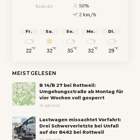
50%
Bedeckt
2 km/h
Fr.
Sa.
So.
Mo.
Di.
°C
°C
°C
°C
°C
22
32
35
32
29
MEISTGELESEN
B 14/B 27 bei Rottweil:
Umgehungsstraße ab Montag für
vier Wochen voll gesperrt
31. Juli 2026
Lastwagen missachtet Vorfahrt:
Drei Schwerverletzte bei Unfall
auf der B462 bei Rottweil
30. Juli 2026