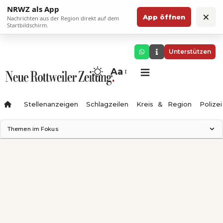
NRWZ als App
×
App öffnen
Nachrichten aus der Region direkt auf dem
Startbildschirm.
Unterstützen
Aa
Stellenanzeigen
Schlagzeilen
Kreis & Region
Polizei
Themen im Fokus
Landesgartenschau 2028
Zimmertheater Rottweil
Science Center
Ferienzauber '26
Testturm
Neckarline
Gäubahn