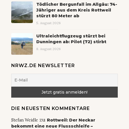
Tödlicher Bergunfall im Allgäu: 74-
Jähriger aus dem Kreis Rottweil
stürzt 80 Meter ab
5. August 2026
Ultraleichtflugzeug stürzt bei
Dunningen ab: Pilot (72) stirbt
8. August 2026
NRWZ.DE NEWSLETTER
DIE NEUESTEN KOMMENTARE
zu
Stefan Weidle
Rottweil: Der Neckar
bekommt eine neue Flussschleife –