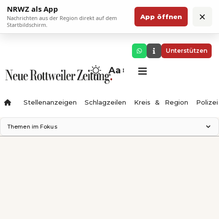
NRWZ als App
×
App öffnen
Nachrichten aus der Region direkt auf dem
Startbildschirm.
Unterstützen
Aa
Stellenanzeigen
Schlagzeilen
Kreis & Region
Polizei
Themen im Fokus
Landesgartenschau 2028
Zimmertheater Rottweil
Science Center
Ferienzauber '26
Testturm
Neckarline
Gäubahn