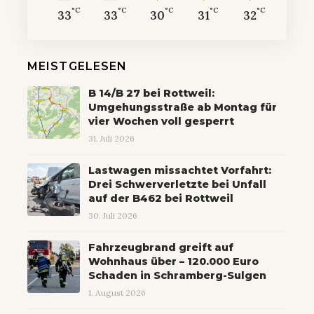
°C
°C
°C
°C
°C
33
33
30
31
32
MEISTGELESEN
B 14/B 27 bei Rottweil:
Umgehungsstraße ab Montag für
vier Wochen voll gesperrt
31. Juli 2026
Lastwagen missachtet Vorfahrt:
Drei Schwerverletzte bei Unfall
auf der B462 bei Rottweil
30. Juli 2026
Fahrzeugbrand greift auf
Wohnhaus über – 120.000 Euro
Schaden in Schramberg-Sulgen
1. August 2026