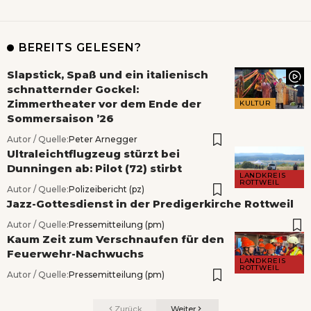
BEREITS GELESEN?
Slapstick, Spaß und ein italienisch
schnatternder Gockel:
Zimmertheater vor dem Ende der
KULTUR
Sommersaison ’26
Autor / Quelle:
Peter Arnegger
Ultraleichtflugzeug stürzt bei
Dunningen ab: Pilot (72) stirbt
LANDKREIS
ROTTWEIL
Autor / Quelle:
Polizeibericht (pz)
Jazz-Gottesdienst in der Predigerkirche Rottweil
Autor / Quelle:
Pressemitteilung (pm)
Kaum Zeit zum Verschnaufen für den
Feuerwehr-Nachwuchs
LANDKREIS
ROTTWEIL
Autor / Quelle:
Pressemitteilung (pm)
Zurück
Weiter