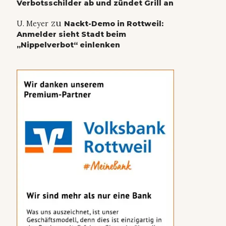
Verbotsschilder ab und zündet Grill an
zu
U. Meyer
Nackt-Demo in Rottweil:
Anmelder sieht Stadt beim
„Nippelverbot“ einlenken