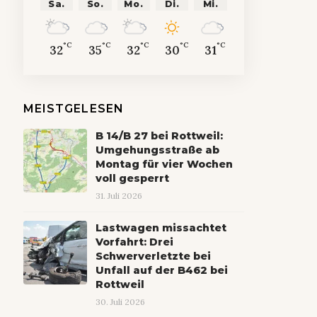
Sa.
So.
Mo.
Di.
Mi.
°C
°C
°C
°C
°C
32
35
32
30
31
MEISTGELESEN
B 14/B 27 bei Rottweil:
Umgehungsstraße ab
Montag für vier Wochen
voll gesperrt
31. Juli 2026
Lastwagen missachtet
Vorfahrt: Drei
Schwerverletzte bei
Unfall auf der B462 bei
Rottweil
30. Juli 2026