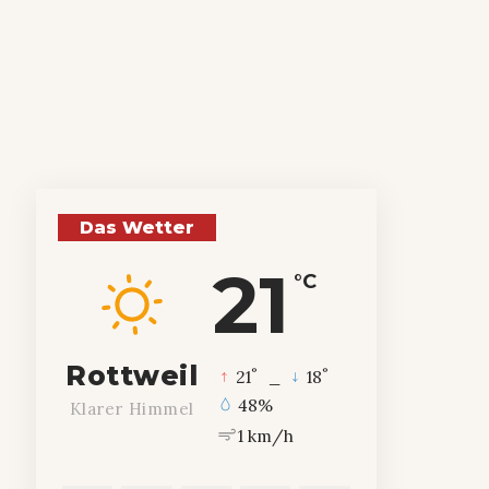
Das Wetter
21
°C
Rottweil
°
°
21
_
18
48%
Klarer Himmel
1 km/h