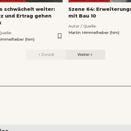
s schwächelt weiter:
Szene 64: Erweiterung
z und Ertrag gehen
mit Bau 10
k
Autor / Quelle:
Martin Himmelheber (him)
Quelle:
Himmelheber (him)
Zurück
Weiter