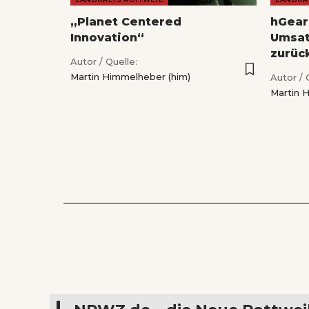
„Planet Centered
hGear
Innovation“
Umsat
zurüc
Autor / Quelle:
Martin Himmelheber (him)
Autor / 
Martin 