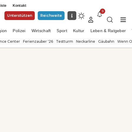
iste
Kontakt
9
Unterstützen
Reichweite
gion
Polizei
Wirtschaft
Sport
Kultur
Leben & Ratgeber
ence Center
Ferienzauber '26
Testturm
Neckarline
Gäubahn
Wenn Or