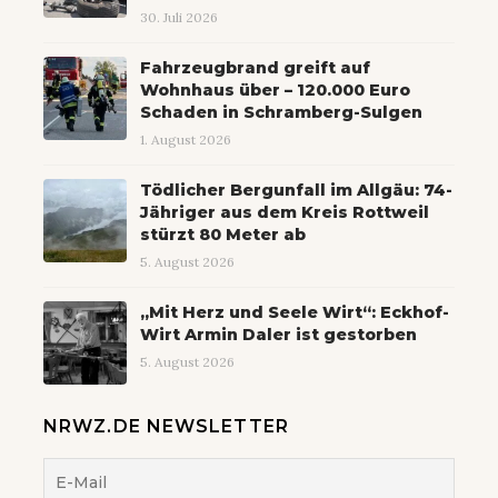
30. Juli 2026
Fahrzeugbrand greift auf
Wohnhaus über – 120.000 Euro
Schaden in Schramberg-Sulgen
1. August 2026
Tödlicher Bergunfall im Allgäu: 74-
Jähriger aus dem Kreis Rottweil
stürzt 80 Meter ab
5. August 2026
„Mit Herz und Seele Wirt“: Eckhof-
Wirt Armin Daler ist gestorben
5. August 2026
NRWZ.DE NEWSLETTER