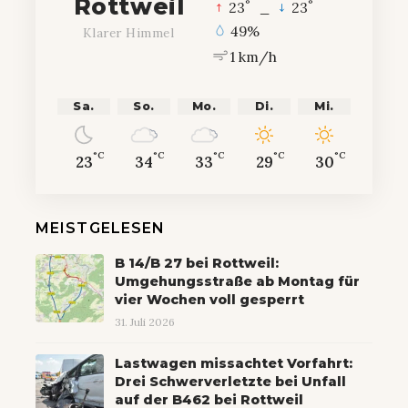
Rottweil
°
°
23
_
23
49%
Klarer Himmel
1 km/h
Sa.
So.
Mo.
Di.
Mi.
°C
°C
°C
°C
°C
23
34
33
29
30
MEISTGELESEN
B 14/B 27 bei Rottweil:
Umgehungsstraße ab Montag für
vier Wochen voll gesperrt
31. Juli 2026
Lastwagen missachtet Vorfahrt:
Drei Schwerverletzte bei Unfall
auf der B462 bei Rottweil