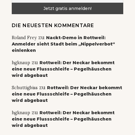
DIE NEUESTEN KOMMENTARE
zu
Roland Frey
Nackt-Demo in Rottweil:
Anmelder sieht Stadt beim „Nippelverbot“
einlenken
zu
hgknaup
Rottweil: Der Neckar bekommt
eine neue Flussschleife – Pegelhäuschen
wird abgebaut
zu
Schuttigbiss
Rottweil: Der Neckar bekommt
eine neue Flussschleife – Pegelhäuschen
wird abgebaut
zu
hgknaup
Rottweil: Der Neckar bekommt
eine neue Flussschleife – Pegelhäuschen
wird abgebaut