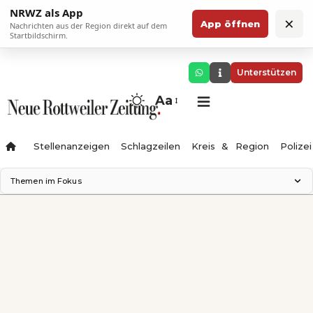
NRWZ als App
×
App öffnen
Nachrichten aus der Region direkt auf dem
Startbildschirm.
Unterstützen
Aa
Stellenanzeigen
Schlagzeilen
Kreis & Region
Polizei
Themen im Fokus
Landesgartenschau 2028
Zimmertheater Rottweil
Science Center
Ferienzauber '26
Testturm
Neckarline
Gäubahn