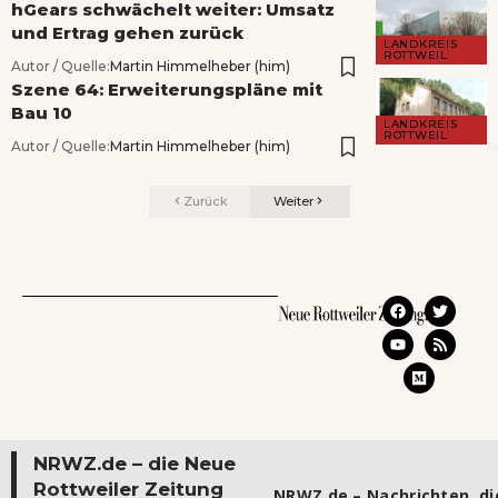
hGears schwächelt weiter: Umsatz
und Ertrag gehen zurück
LANDKREIS
ROTTWEIL
Autor / Quelle:
Martin Himmelheber (him)
Szene 64: Erweiterungspläne mit
Bau 10
LANDKREIS
ROTTWEIL
Autor / Quelle:
Martin Himmelheber (him)
Zurück
Weiter
NRWZ.de – die Neue
Rottweiler Zeitung
NRWZ.de – Nachrichten, die