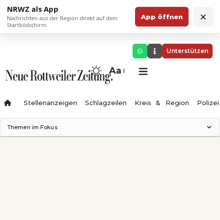
NRWZ als App
×
App öffnen
Nachrichten aus der Region direkt auf dem
Startbildschirm.
Unterstützen
Aa
Stellenanzeigen
Schlagzeilen
Kreis & Region
Polizei
Themen im Fokus
Landesgartenschau 2028
Zimmertheater Rottweil
Science Center
Ferienzauber '26
Testturm
Neckarline
Gäubahn