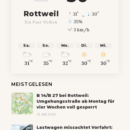
Rottweil
°
°
31
_
30
35%
Ein Paar Wolken
3 km/h
Sa.
So.
Mo.
Di.
Mi.
°C
°C
°C
°C
°C
31
35
32
30
30
MEISTGELESEN
B 14/B 27 bei Rottweil:
Umgehungsstraße ab Montag für
vier Wochen voll gesperrt
31. Juli 2026
Lastwagen missachtet Vorfahrt: