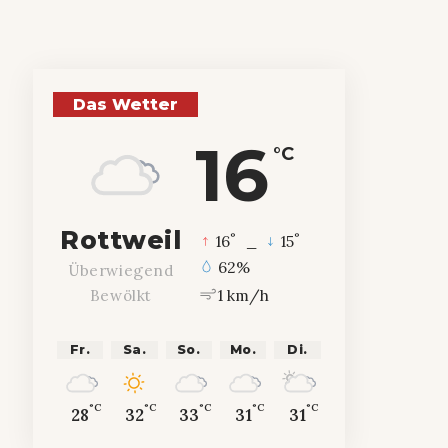
Das Wetter
16
°C
Rottweil
°
°
16
_
15
62%
Überwiegend
1 km/h
Bewölkt
Fr.
Sa.
So.
Mo.
Di.
°C
°C
°C
°C
°C
28
32
33
31
31