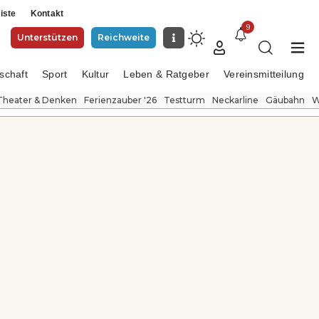
iste
Kontakt
9
Unterstützen
Reichweite
schaft
Sport
Kultur
Leben & Ratgeber
Vereinsmitteilung
Theater & Denken
Ferienzauber '26
Testturm
Neckarline
Gäubahn
W