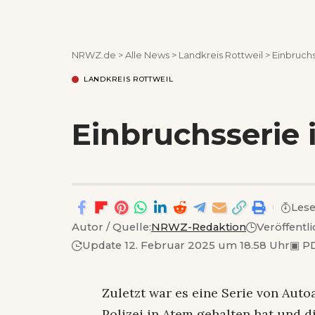
NRWZ.de
>
Alle News
>
Landkreis Rottweil
>
Einbruch
LANDKREIS ROTTWEIL
Einbruchsserie
Lese
Autor / Quelle:
NRWZ-Redaktion
Veröffentli
Update 12. Februar 2025 um 18.58 Uhr
▣
PD
Zuletzt war es eine Serie von Auto
Polizei in Atem gehalten hat und 