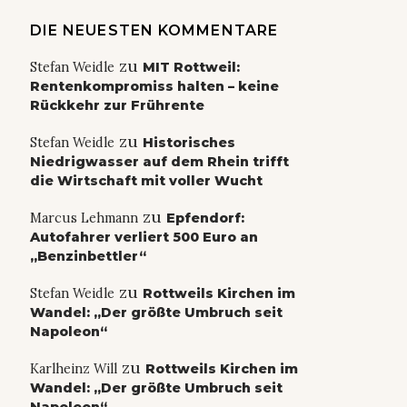
DIE NEUESTEN KOMMENTARE
zu
Stefan Weidle
MIT Rottweil:
Rentenkompromiss halten – keine
Rückkehr zur Frührente
zu
Stefan Weidle
Historisches
Niedrigwasser auf dem Rhein trifft
die Wirtschaft mit voller Wucht
zu
Marcus Lehmann
Epfendorf:
Autofahrer verliert 500 Euro an
„Benzinbettler“
zu
Stefan Weidle
Rottweils Kirchen im
Wandel: „Der größte Umbruch seit
Napoleon“
zu
Karlheinz Will
Rottweils Kirchen im
Wandel: „Der größte Umbruch seit