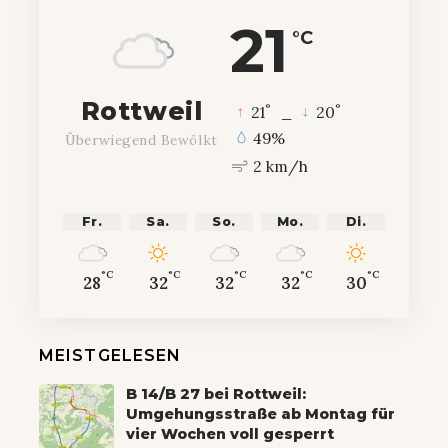
21
°C
Rottweil
°
°
21
_
20
49%
Überwiegend Bewölkt
2 km/h
Fr.
Sa.
So.
Mo.
Di.
°C
°C
°C
°C
°C
28
32
32
32
30
MEISTGELESEN
B 14/B 27 bei Rottweil:
Umgehungsstraße ab Montag für
vier Wochen voll gesperrt