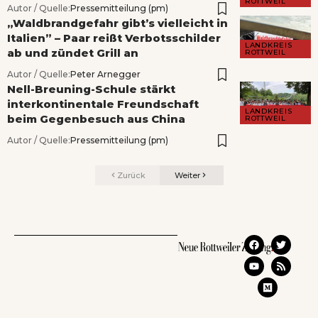
ROTTWEIL
Autor / Quelle:
Pressemitteilung (pm)
„Waldbrandgefahr gibt’s vielleicht in
Italien” – Paar reißt Verbotsschilder
LANDKREIS
ab und zündet Grill an
ROTTWEIL
Autor / Quelle:
Peter Arnegger
Nell-Breuning-Schule stärkt
interkontinentale Freundschaft
LANDKREIS
beim Gegenbesuch aus China
ROTTWEIL
Autor / Quelle:
Pressemitteilung (pm)
Zurück
Weiter