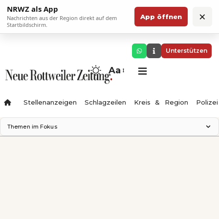
NRWZ als App
×
App öffnen
Nachrichten aus der Region direkt auf dem
Startbildschirm.
Unterstützen
Aa
Stellenanzeigen
Schlagzeilen
Kreis & Region
Polizei
Themen im Fokus
Landesgartenschau 2028
Zimmertheater Rottweil
Science Center
Ferienzauber '26
Testturm
Neckarline
Gäubahn