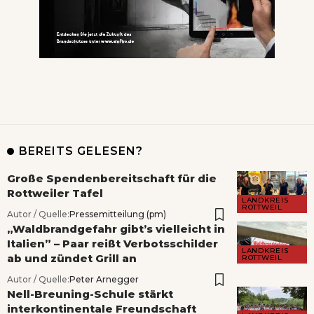
BEREITS GELESEN?
Große Spendenbereitschaft für die
Rottweiler Tafel
LANDKREIS
ROTTWEIL
Autor / Quelle:
Pressemitteilung (pm)
„Waldbrandgefahr gibt’s vielleicht in
Italien” – Paar reißt Verbotsschilder
LANDKREIS
ab und zündet Grill an
ROTTWEIL
Autor / Quelle:
Peter Arnegger
Nell-Breuning-Schule stärkt
interkontinentale Freundschaft