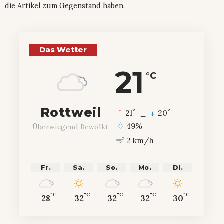
die Artikel zum Gegenstand haben.
Das Wetter
21
°C
Rottweil
°
°
21
_
20
49%
Überwiegend Bewölkt
2 km/h
Fr.
Sa.
So.
Mo.
Di.
°C
°C
°C
°C
°C
28
32
32
32
30