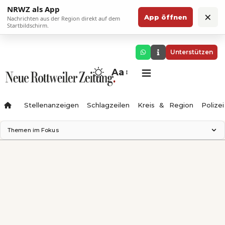
NRWZ als App
×
App öffnen
Nachrichten aus der Region direkt auf dem
Startbildschirm.
Unterstützen
Aa
Stellenanzeigen
Schlagzeilen
Kreis & Region
Polizei
Themen im Fokus
Landesgartenschau 2028
Zimmertheater Rottweil
Science Center
Ferienzauber '26
Testturm
Neckarline
Gäubahn