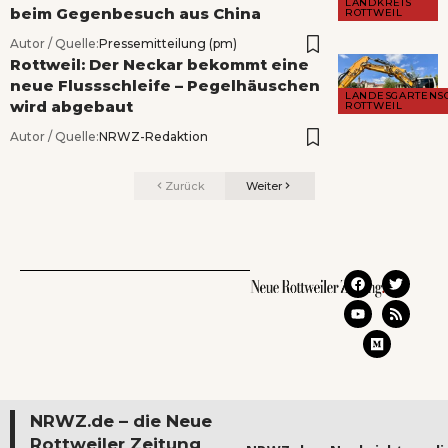
LANDKREIS
beim Gegenbesuch aus China
ROTTWEIL
Autor / Quelle:
Pressemitteilung (pm)
Rottweil: Der Neckar bekommt eine
neue Flussschleife – Pegelhäuschen
LANDESGARTENS
wird abgebaut
ROTTWEIL
Autor / Quelle:
NRWZ-Redaktion
Zurück
Weiter
NRWZ.de – die Neue
Rottweiler Zeitung