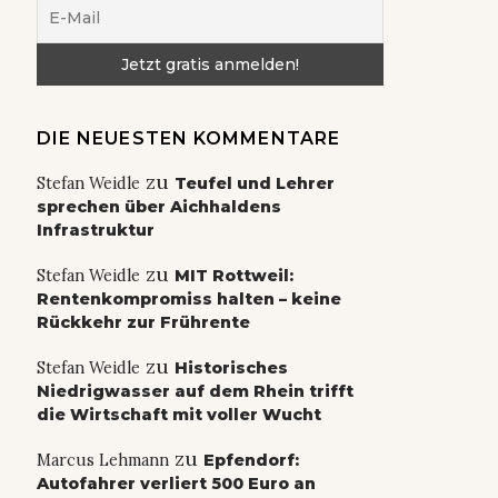
DIE NEUESTEN KOMMENTARE
zu
Stefan Weidle
Teufel und Lehrer
sprechen über Aichhaldens
Infrastruktur
zu
Stefan Weidle
MIT Rottweil:
Rentenkompromiss halten – keine
Rückkehr zur Frührente
zu
Stefan Weidle
Historisches
Niedrigwasser auf dem Rhein trifft
die Wirtschaft mit voller Wucht
zu
Marcus Lehmann
Epfendorf:
Autofahrer verliert 500 Euro an