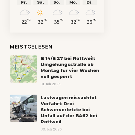
Fr.
Sa.
So.
Mo.
Di.
°C
°C
°C
°C
°C
22
32
35
32
29
MEISTGELESEN
B 14/B 27 bei Rottweil:
Umgehungsstraße ab
Montag für vier Wochen
voll gesperrt
31. Juli 2026
Lastwagen missachtet
Vorfahrt: Drei
Schwerverletzte bei
Unfall auf der B462 bei
Rottweil
30. Juli 2026