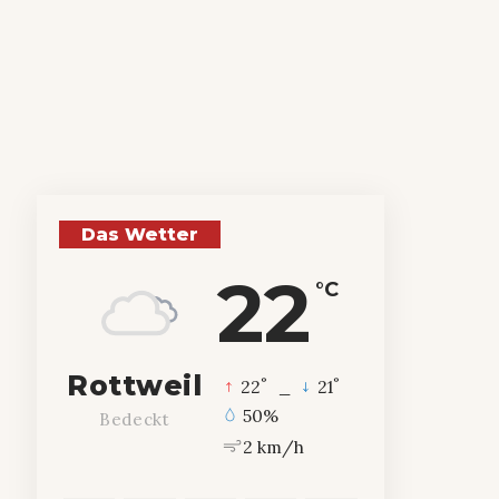
Das Wetter
22
°C
Rottweil
°
°
22
_
21
50%
Bedeckt
2 km/h