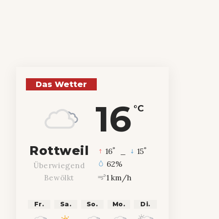
Das Wetter
16
°C
Rottweil
°
°
16
_
15
62%
Überwiegend
1 km/h
Bewölkt
Fr.
Sa.
So.
Mo.
Di.