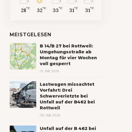
°C
°C
°C
°C
°C
28
32
33
31
31
MEISTGELESEN
B 14/B 27 bei Rottweil:
Umgehungsstraße ab
Montag für vier Wochen
voll gesperrt
31. Juli 2026
Lastwagen missachtet
Vorfahrt: Drei
Schwerverletzte bei
Unfall auf der B462 bei
Rottweil
30. Juli 2026
Unfall auf der B 462 bei