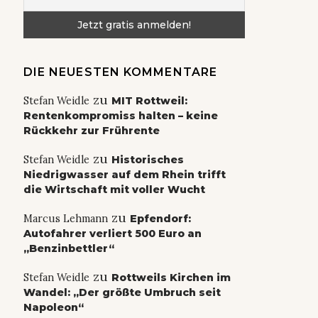
DIE NEUESTEN KOMMENTARE
zu
Stefan Weidle
MIT Rottweil:
Rentenkompromiss halten – keine
Rückkehr zur Frührente
zu
Stefan Weidle
Historisches
Niedrigwasser auf dem Rhein trifft
die Wirtschaft mit voller Wucht
zu
Marcus Lehmann
Epfendorf:
Autofahrer verliert 500 Euro an
„Benzinbettler“
zu
Stefan Weidle
Rottweils Kirchen im
Wandel: „Der größte Umbruch seit
Napoleon“