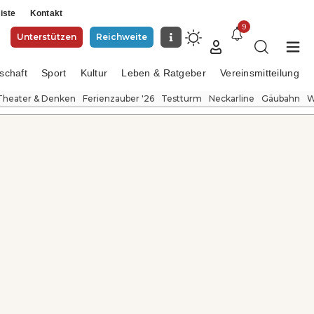
iste
Kontakt
9
Unterstützen
Reichweite
schaft
Sport
Kultur
Leben & Ratgeber
Vereinsmitteilung
Theater & Denken
Ferienzauber '26
Testturm
Neckarline
Gäubahn
W