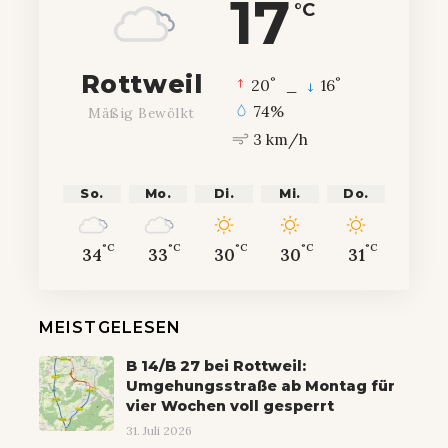
17
°C
Rottweil
°
°
20
_
16
74%
Mäßig Bewölkt
3 km/h
So.
Mo.
Di.
Mi.
Do.
°C
°C
°C
°C
°C
34
33
30
30
31
MEISTGELESEN
B 14/B 27 bei Rottweil:
Umgehungsstraße ab Montag für
vier Wochen voll gesperrt
31. Juli 2026