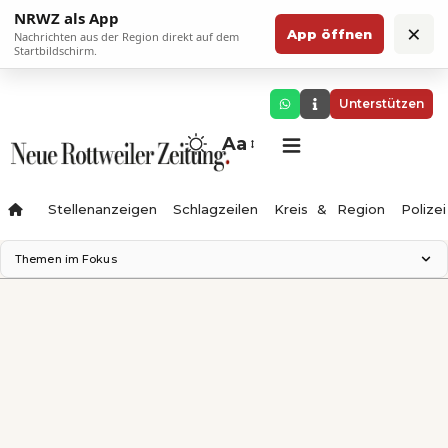
NRWZ als App
×
App öffnen
Nachrichten aus der Region direkt auf dem
Startbildschirm.
Unterstützen
Aa
Stellenanzeigen
Schlagzeilen
Kreis & Region
Polizei
Themen im Fokus
Landesgartenschau 2028
Zimmertheater Rottweil
Science Center
Ferienzauber '26
Testturm
Neckarline
Gäubahn