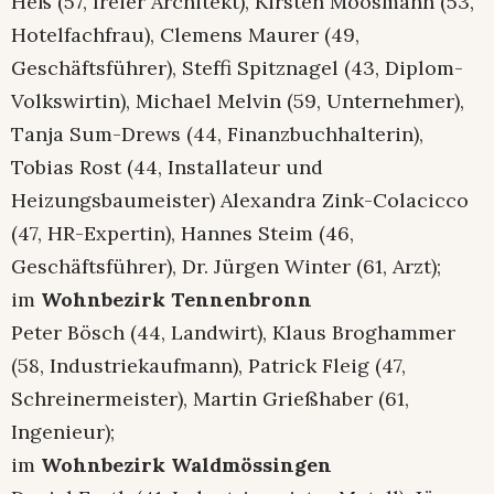
Heß (57, freier Architekt), Kirsten Moosmann (53,
Hotelfachfrau), Clemens Maurer (49,
Geschäftsführer), Steffi Spitznagel (43, Diplom-
Volkswirtin), Michael Melvin (59, Unternehmer),
Tanja Sum-Drews (44, Finanzbuchhalterin),
Tobias Rost (44, Installateur und
Heizungsbaumeister) Alexandra Zink-Colacicco
(47, HR-Expertin), Hannes Steim (46,
Geschäftsführer), Dr. Jürgen Winter (61, Arzt);
im
Wohnbezirk Tennenbronn
Peter Bösch (44, Landwirt), Klaus Broghammer
(58, Industriekaufmann), Patrick Fleig (47,
Schreinermeister), Martin Grießhaber (61,
Ingenieur);
im
Wohnbezirk Waldmössingen