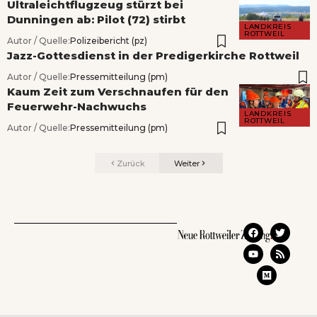
Ultraleichtflugzeug stürzt bei
Dunningen ab: Pilot (72) stirbt
LANDKREIS
ROTTWEIL
Autor / Quelle:
Polizeibericht (pz)
Jazz-Gottesdienst in der Predigerkirche Rottweil
Autor / Quelle:
Pressemitteilung (pm)
Kaum Zeit zum Verschnaufen für den
Feuerwehr-Nachwuchs
LANDKREIS
ROTTWEIL
Autor / Quelle:
Pressemitteilung (pm)
Zurück
Weiter