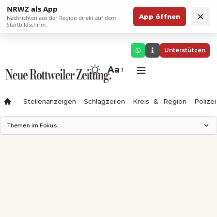
NRWZ als App
×
App öffnen
Nachrichten aus der Region direkt auf dem
Startbildschirm.
Unterstützen
Aa
Stellenanzeigen
Schlagzeilen
Kreis & Region
Polizei
Themen im Fokus
Landesgartenschau 2028
Zimmertheater Rottweil
Science Center
Ferienzauber '26
Testturm
Neckarline
Gäubahn