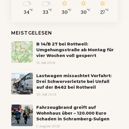
°C
°C
°C
°C
°C
34
33
30
30
27
MEISTGELESEN
B 14/B 27 bei Rottweil:
Umgehungsstraße ab Montag für
vier Wochen voll gesperrt
31. Juli 2026
Lastwagen missachtet Vorfahrt:
Drei Schwerverletzte bei Unfall
auf der B462 bei Rottweil
30. Juli 2026
Fahrzeugbrand greift auf
Wohnhaus über – 120.000 Euro
Schaden in Schramberg-Sulgen
1. August 2026