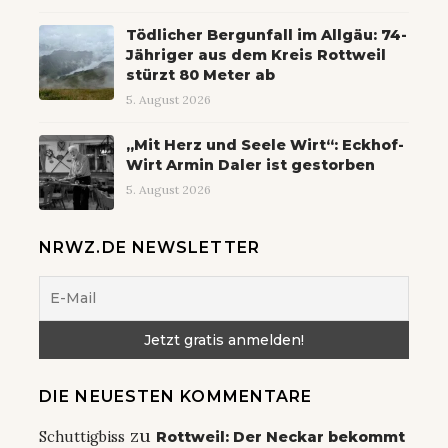
Tödlicher Bergunfall im Allgäu: 74-
Jähriger aus dem Kreis Rottweil
stürzt 80 Meter ab
5. August 2026
„Mit Herz und Seele Wirt“: Eckhof-
Wirt Armin Daler ist gestorben
5. August 2026
NRWZ.DE NEWSLETTER
DIE NEUESTEN KOMMENTARE
zu
Schuttigbiss
Rottweil: Der Neckar bekommt