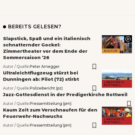
BEREITS GELESEN?
Slapstick, Spaß und ein italienisch
schnatternder Gockel:
Zimmertheater vor dem Ende der
KULTUR
Sommersaison ’26
Autor / Quelle:
Peter Arnegger
Ultraleichtflugzeug stürzt bei
Dunningen ab: Pilot (72) stirbt
LANDKREIS
ROTTWEIL
Autor / Quelle:
Polizeibericht (pz)
Jazz-Gottesdienst in der Predigerkirche Rottweil
Autor / Quelle:
Pressemitteilung (pm)
Kaum Zeit zum Verschnaufen für den
Feuerwehr-Nachwuchs
LANDKREIS
ROTTWEIL
Autor / Quelle:
Pressemitteilung (pm)