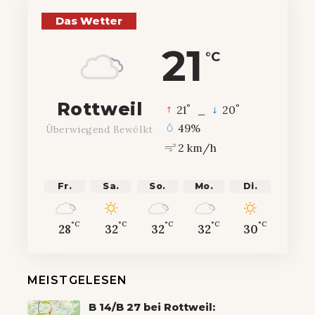
Das Wetter
21
°C
Rottweil
°
°
21
_
20
49%
Überwiegend Bewölkt
2 km/h
Fr.
Sa.
So.
Mo.
Di.
°C
°C
°C
°C
°C
28
32
32
32
30
MEISTGELESEN
B 14/B 27 bei Rottweil: