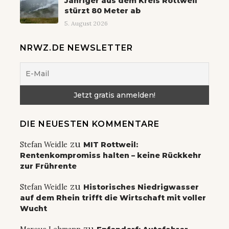
Jähriger aus dem Kreis Rottweil
stürzt 80 Meter ab
5. August 2026
NRWZ.DE NEWSLETTER
DIE NEUESTEN KOMMENTARE
zu
Stefan Weidle
MIT Rottweil:
Rentenkompromiss halten – keine Rückkehr
zur Frührente
zu
Stefan Weidle
Historisches Niedrigwasser
auf dem Rhein trifft die Wirtschaft mit voller
Wucht
zu