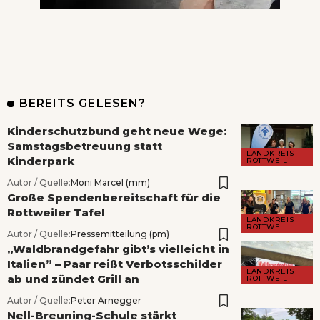
BEREITS GELESEN?
Kinderschutzbund geht neue Wege:
Samstagsbetreuung statt
LANDKREIS
Kinderpark
ROTTWEIL
Autor / Quelle:
Moni Marcel (mm)
Große Spendenbereitschaft für die
Rottweiler Tafel
LANDKREIS
ROTTWEIL
Autor / Quelle:
Pressemitteilung (pm)
„Waldbrandgefahr gibt’s vielleicht in
Italien” – Paar reißt Verbotsschilder
LANDKREIS
ab und zündet Grill an
ROTTWEIL
Autor / Quelle:
Peter Arnegger
Nell-Breuning-Schule stärkt