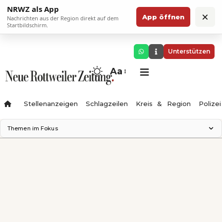
NRWZ als App
×
App öffnen
Nachrichten aus der Region direkt auf dem
Startbildschirm.
Unterstützen
Aa
Stellenanzeigen
Schlagzeilen
Kreis & Region
Polizei
Themen im Fokus
Landesgartenschau 2028
Zimmertheater Rottweil
Science Center
Ferienzauber '26
Testturm
Neckarline
Gäubahn