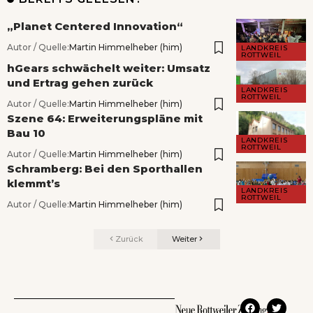
„Planet Centered Innovation“
Autor / Quelle:
Martin Himmelheber (him)
LANDKREIS
ROTTWEIL
hGears schwächelt weiter: Umsatz
und Ertrag gehen zurück
LANDKREIS
ROTTWEIL
Autor / Quelle:
Martin Himmelheber (him)
Szene 64: Erweiterungspläne mit
Bau 10
LANDKREIS
ROTTWEIL
Autor / Quelle:
Martin Himmelheber (him)
Schramberg: Bei den Sporthallen
klemmt’s
LANDKREIS
ROTTWEIL
Autor / Quelle:
Martin Himmelheber (him)
Zurück
Weiter