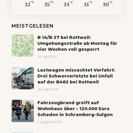
°C
°C
°C
°C
°C
32
35
33
31
30
MEISTGELESEN
B 14/B 27 bei Rottweil:
Umgehungsstraße ab Montag für
vier Wochen voll gesperrt
31. Juli 2026
Lastwagen missachtet Vorfahrt:
Drei Schwerverletzte bei Unfall
auf der B462 bei Rottweil
30. Juli 2026
Fahrzeugbrand greift auf
Wohnhaus über – 120.000 Euro
Schaden in Schramberg-Sulgen
1. August 2026