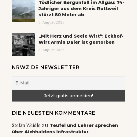
Tödlicher Bergunfall im Allgäu: 74-
Jähriger aus dem Kreis Rottweil
stürzt 80 Meter ab
5. August 2026
„Mit Herz und Seele Wirt“: Eckhof-
Wirt Armin Daler ist gestorben
5. August 2026
NRWZ.DE NEWSLETTER
DIE NEUESTEN KOMMENTARE
zu
Stefan Weidle
Teufel und Lehrer sprechen
über Aichhaldens Infrastruktur