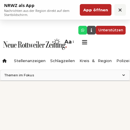
NRWZ als App
×
App öffnen
Nachrichten aus der Region direkt auf dem
Startbildschirm.
Unterstützen
Aa
Stellenanzeigen
Schlagzeilen
Kreis & Region
Polizei
Themen im Fokus
Landesgartenschau 2028
Zimmertheater Rottweil
Science Center
Ferienzauber '26
Testturm
Neckarline
Gäubahn