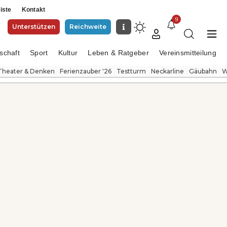
iste
Kontakt
9
Unterstützen
Reichweite
schaft
Sport
Kultur
Leben & Ratgeber
Vereinsmitteilung
Theater & Denken
Ferienzauber '26
Testturm
Neckarline
Gäubahn
W