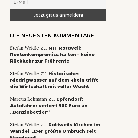
DIE NEUESTEN KOMMENTARE
zu
Stefan Weidle
MIT Rottweil:
Rentenkompromiss halten – keine
Rückkehr zur Frührente
zu
Stefan Weidle
Historisches
Niedrigwasser auf dem Rhein trifft
die Wirtschaft mit voller Wucht
zu
Marcus Lehmann
Epfendorf:
Autofahrer verliert 500 Euro an
„Benzinbettler“
zu
Stefan Weidle
Rottweils Kirchen im
Wandel: „Der größte Umbruch seit
Napoleon“