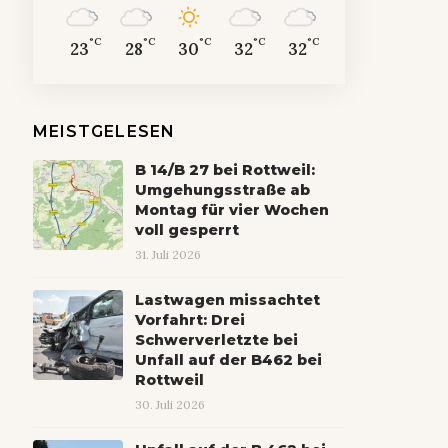
°C
°C
°C
°C
°C
23
28
30
32
32
MEISTGELESEN
B 14/B 27 bei Rottweil:
Umgehungsstraße ab
Montag für vier Wochen
voll gesperrt
31. Juli 2026
Lastwagen missachtet
Vorfahrt: Drei
Schwerverletzte bei
Unfall auf der B462 bei
Rottweil
30. Juli 2026