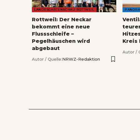
LANDESGARTENSCHAU ROTTWEIL
PANOR
Rottweil: Der Neckar
Venti
bekommt eine neue
teure
Flussschleife –
Hitze
Pegelhäuschen wird
Kreis
abgebaut
Autor / 
Autor / Quelle:
NRWZ-Redaktion