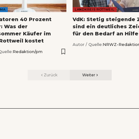
AMA
LANDKREIS ROTTWEIL
latoren 40 Prozent
VdK: Stetig steigende 
r: Was der
sind ein deutliches Ze
sommer Käufer im
für den Bedarf an Hilfe
 Rottweil kostet
Autor / Quelle:
NRWZ-Redaktio
Quelle:
Redaktion/pm
Zurück
Weiter