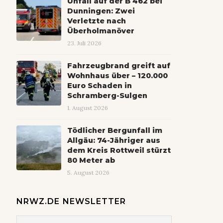
Unfall auf der B 462 bei
Dunningen: Zwei
Verletzte nach
Überholmanöver
23. Juli 2026
Fahrzeugbrand greift auf
Wohnhaus über – 120.000
Euro Schaden in
Schramberg-Sulgen
1. August 2026
Tödlicher Bergunfall im
Allgäu: 74-Jähriger aus
dem Kreis Rottweil stürzt
80 Meter ab
5. August 2026
NRWZ.DE NEWSLETTER