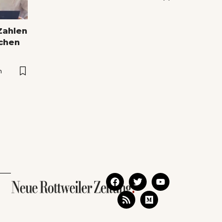
Zahlen
ichen
n