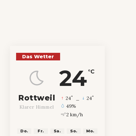
Das Wetter
24
°C
Rottweil
°
°
24
_
24
49%
Klarer Himmel
2 km/h
Do.
Fr.
Sa.
So.
Mo.