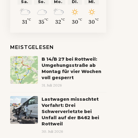
Sa.
So.
Mo.
Di.
Mi.
°C
°C
°C
°C
°C
31
35
32
30
30
MEISTGELESEN
B 14/B 27 bei Rottweil:
Umgehungsstraße ab
Montag für vier Wochen
voll gesperrt
31. Juli 2026
Lastwagen missachtet
Vorfahrt: Drei
Schwerverletzte bei
Unfall auf der B462 bei
Rottweil
30. Juli 2026