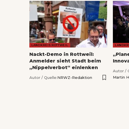
LANDKREIS ROTTWEIL
LANDKR
Nackt-Demo in Rottweil:
„Plan
Anmelder sieht Stadt beim
Innov
„Nippelverbot“ einlenken
Autor / 
Martin 
Autor / Quelle:
NRWZ-Redaktion