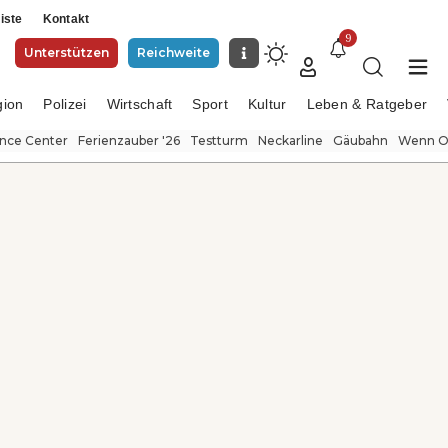
iste
Kontakt
9
Unterstützen
Reichweite
gion
Polizei
Wirtschaft
Sport
Kultur
Leben & Ratgeber
ence Center
Ferienzauber '26
Testturm
Neckarline
Gäubahn
Wenn Or