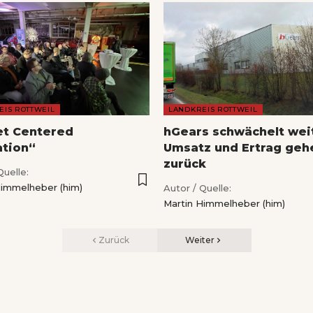
EIS ROTTWEIL
LANDKREIS ROTTWEIL
et Centered
hGears schwächelt wei
ation“
Umsatz und Ertrag geh
zurück
Quelle:
Himmelheber (him)
Autor / Quelle:
Martin Himmelheber (him)
Zurück
Weiter