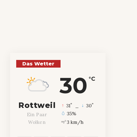
Das Wetter
30
°C
Rottweil
°
°
31
_
30
35%
Ein Paar
3 km/h
Wolken