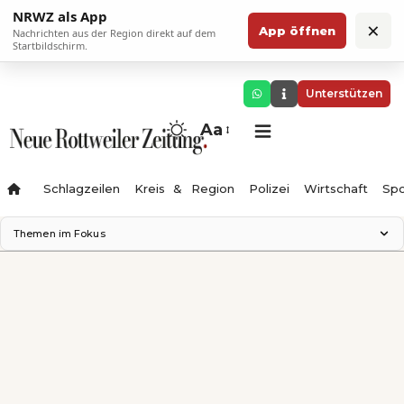
NRWZ als App
×
App öffnen
Nachrichten aus der Region direkt auf dem
Startbildschirm.
Unterstützen
Aa
Schlagzeilen
Kreis & Region
Polizei
Wirtschaft
Spo
Themen im Fokus
Landesgartenschau 2028
Science Center
Staatsmann: Theater & Denken
Ferienzauber '26
Testturm
Neckarline
Gäubahn