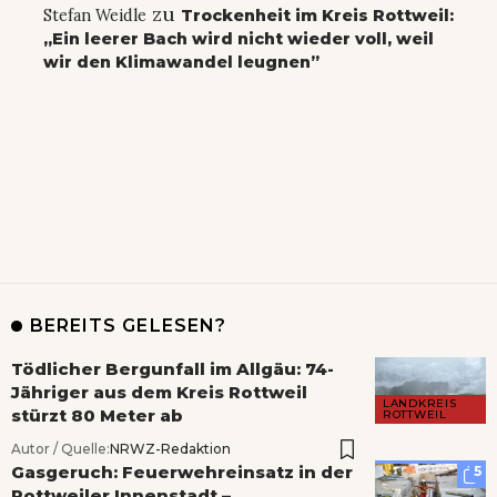
zu
Stefan Weidle
Trockenheit im Kreis Rottweil:
„Ein leerer Bach wird nicht wieder voll, weil
wir den Klimawandel leugnen”
BEREITS GELESEN?
Tödlicher Bergunfall im Allgäu: 74-
Jähriger aus dem Kreis Rottweil
LANDKREIS
stürzt 80 Meter ab
ROTTWEIL
Autor / Quelle:
NRWZ-Redaktion
Gasgeruch: Feuerwehreinsatz in der
5
Rottweiler Innenstadt –