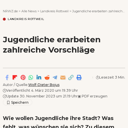
Wenn Orte erzählen ...
NRWZ.de
>
Alle News
>
Landkreis Rottweil
>
Jugendliche erarbeiten zahlreiche Vorschläge
LANDKREIS ROTTWEIL
Jugendliche erarbeiten
zahlreiche Vorschläge
Lesezeit 3 Min.
Autor / Quelle:
Wolf-Dieter Bojus
Veröffentlicht 4. März 2020 um 19.39 Uhr
Update 30. November 2023 um 21.19 Uhr
▣
PDF erzeugen
Wie wollen Jugendliche ihre Stadt? Was
fehlt, was wünschen sie sich? Zu diesem