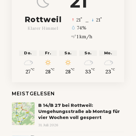
21
Rottweil
°
°
21
_
21
74%
Klarer Himmel
1 km/h
Do.
Fr.
Sa.
So.
Mo.
°C
°C
°C
°C
°C
27
28
28
33
23
MEISTGELESEN
B 14/B 27 bei Rottweil:
Umgehungsstraße ab Montag für
vier Wochen voll gesperrt
31. Juli 2026