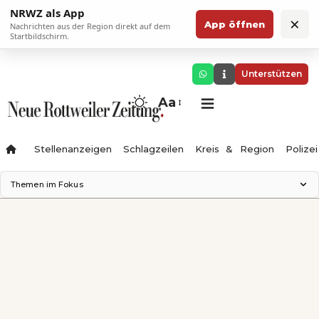
NRWZ als App
×
App öffnen
Nachrichten aus der Region direkt auf dem
Startbildschirm.
Unterstützen
Aa
Stellenanzeigen
Schlagzeilen
Kreis & Region
Polizei
Themen im Fokus
Landesgartenschau 2028
Zimmertheater Rottweil
Science Center
Ferienzauber '26
Testturm
Neckarline
Gäubahn