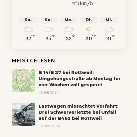
1 km/h
Sa.
So.
Mo.
Di.
Mi.
°C
°C
°C
°C
°C
32
35
32
30
31
MEISTGELESEN
B 14/B 27 bei Rottweil:
Umgehungsstraße ab Montag für
vier Wochen voll gesperrt
31. Juli 2026
Lastwagen missachtet Vorfahrt:
Drei Schwerverletzte bei Unfall
auf der B462 bei Rottweil
30. Juli 2026