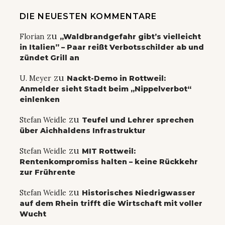
DIE NEUESTEN KOMMENTARE
zu
Florian
„Waldbrandgefahr gibt’s vielleicht
in Italien” – Paar reißt Verbotsschilder ab und
zündet Grill an
zu
U. Meyer
Nackt-Demo in Rottweil:
Anmelder sieht Stadt beim „Nippelverbot“
einlenken
zu
Stefan Weidle
Teufel und Lehrer sprechen
über Aichhaldens Infrastruktur
zu
Stefan Weidle
MIT Rottweil:
Rentenkompromiss halten – keine Rückkehr
zur Frührente
zu
Stefan Weidle
Historisches Niedrigwasser
auf dem Rhein trifft die Wirtschaft mit voller
Wucht