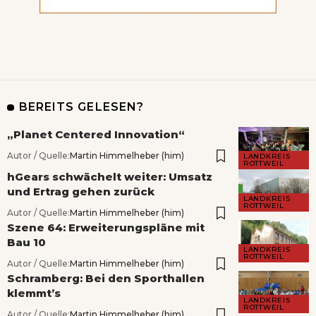
BEREITS GELESEN?
„Planet Centered Innovation“
Autor / Quelle:
Martin Himmelheber (him)
LANDKREIS
ROTTWEIL
hGears schwächelt weiter: Umsatz
und Ertrag gehen zurück
LANDKREIS
ROTTWEIL
Autor / Quelle:
Martin Himmelheber (him)
Szene 64: Erweiterungspläne mit
Bau 10
LANDKREIS
ROTTWEIL
Autor / Quelle:
Martin Himmelheber (him)
Schramberg: Bei den Sporthallen
klemmt’s
LANDKREIS
ROTTWEIL
Autor / Quelle:
Martin Himmelheber (him)