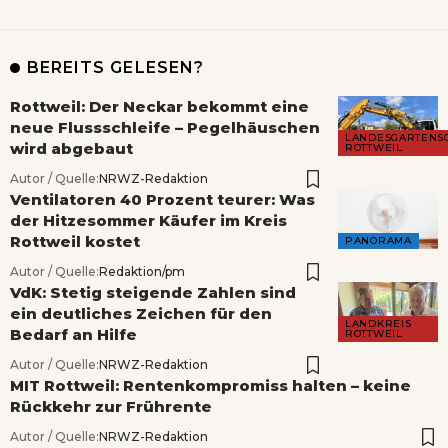
BEREITS GELESEN?
Rottweil: Der Neckar bekommt eine
neue Flussschleife – Pegelhäuschen
LANDESGARTENS
wird abgebaut
ROTTWEIL
Autor / Quelle:
NRWZ-Redaktion
Ventilatoren 40 Prozent teurer: Was
der Hitzesommer Käufer im Kreis
Rottweil kostet
PANORAMA
Autor / Quelle:
Redaktion/pm
VdK: Stetig steigende Zahlen sind
ein deutliches Zeichen für den
LANDKREIS
Bedarf an Hilfe
ROTTWEIL
Autor / Quelle:
NRWZ-Redaktion
MIT Rottweil: Rentenkompromiss halten – keine
Rückkehr zur Frührente
Autor / Quelle:
NRWZ-Redaktion