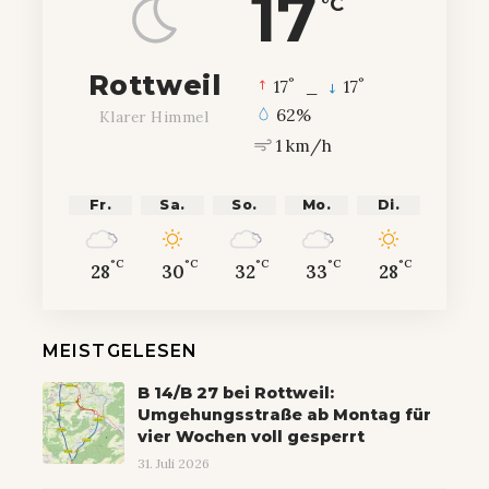
17
°C
Rottweil
°
°
17
_
17
62%
Klarer Himmel
1 km/h
Fr.
Sa.
So.
Mo.
Di.
°C
°C
°C
°C
°C
28
30
32
33
28
MEISTGELESEN
B 14/B 27 bei Rottweil:
Umgehungsstraße ab Montag für
vier Wochen voll gesperrt
31. Juli 2026