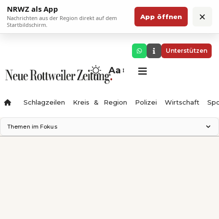
NRWZ als App
×
App öffnen
Nachrichten aus der Region direkt auf dem
Startbildschirm.
Unterstützen
Aa
Schlagzeilen
Kreis & Region
Polizei
Wirtschaft
Spo
Themen im Fokus
Landesgartenschau 2028
Science Center
Staatsmann: Theater & Denken
Ferienzauber '26
Testturm
Neckarline
Gäubahn