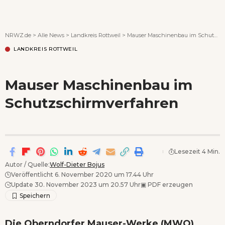
Wenn Orte erzählen ...
NRWZ.de
>
Alle News
>
Landkreis Rottweil
>
Mauser Maschinenbau im Schutzschirmverfahren
LANDKREIS ROTTWEIL
Mauser Maschinenbau im
Schutzschirmverfahren
Lesezeit 4 Min.
Autor / Quelle:
Wolf-Dieter Bojus
Veröffentlicht 6. November 2020 um 17.44 Uhr
Update 30. November 2023 um 20.57 Uhr
▣
PDF erzeugen
Die Oberndorfer Mauser-Werke (MWO)