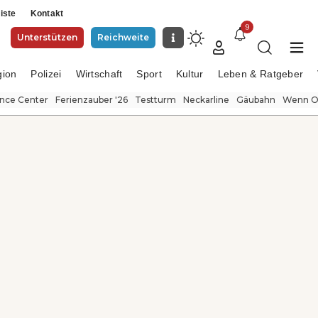
iste
Kontakt
9
Unterstützen
Reichweite
gion
Polizei
Wirtschaft
Sport
Kultur
Leben & Ratgeber
ence Center
Ferienzauber '26
Testturm
Neckarline
Gäubahn
Wenn Or