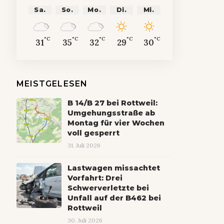
Sa.
So.
Mo.
Di.
Mi.
°C
°C
°C
°C
°C
31
35
32
29
30
MEISTGELESEN
B 14/B 27 bei Rottweil:
Umgehungsstraße ab
Montag für vier Wochen
voll gesperrt
31. Juli 2026
Lastwagen missachtet
Vorfahrt: Drei
Schwerverletzte bei
Unfall auf der B462 bei
Rottweil
30. Juli 2026