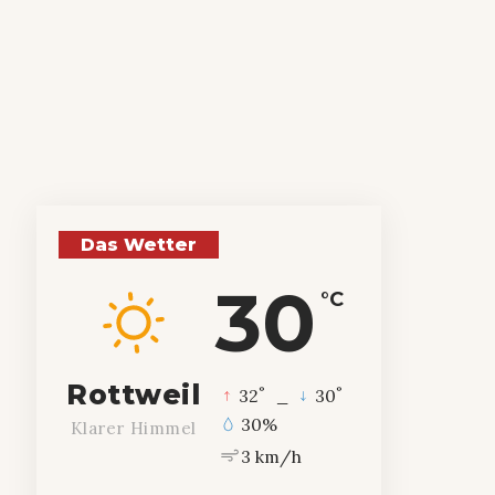
Das Wetter
30
°C
Rottweil
°
°
32
_
30
30%
Klarer Himmel
3 km/h