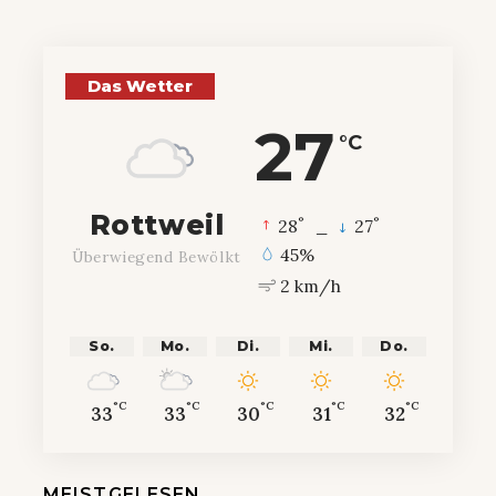
Das Wetter
27
°C
Rottweil
°
°
28
_
27
45%
Überwiegend Bewölkt
2 km/h
So.
Mo.
Di.
Mi.
Do.
°C
°C
°C
°C
°C
33
33
30
31
32
MEISTGELESEN