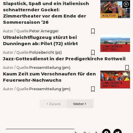
Slapstick, Spaß und ein italienisch
schnatternder Gockel:
Zimmertheater vor dem Ende der
KULTUR
Sommersaison ’26
Autor / Quelle:
Peter Arnegger
Ultraleichtflugzeug stürzt bei
Dunningen ab: Pilot (72) stirbt
LANDKREIS
ROTTWEIL
Autor / Quelle:
Polizeibericht (pz)
Jazz-Gottesdienst in der Predigerkirche Rottweil
Autor / Quelle:
Pressemitteilung (pm)
Kaum Zeit zum Verschnaufen für den
Feuerwehr-Nachwuchs
LANDKREIS
ROTTWEIL
Autor / Quelle:
Pressemitteilung (pm)
Zurück
Weiter