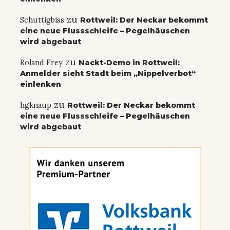
zu
Schuttigbiss
Rottweil: Der Neckar bekommt
eine neue Flussschleife – Pegelhäuschen
wird abgebaut
zu
Roland Frey
Nackt-Demo in Rottweil:
Anmelder sieht Stadt beim „Nippelverbot“
einlenken
zu
hgknaup
Rottweil: Der Neckar bekommt
eine neue Flussschleife – Pegelhäuschen
wird abgebaut