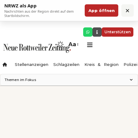
NRWZ als App
×
App öffnen
Nachrichten aus der Region direkt auf dem
Startbildschirm.
Unterstützen
Aa
Stellenanzeigen
Schlagzeilen
Kreis & Region
Polizei
Themen im Fokus
Landesgartenschau 2028
Zimmertheater Rottweil
Science Center
Ferienzauber '26
Testturm
Neckarline
Gäubahn