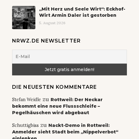
„Mit Herz und Seele Wirt“: Eckhof-
Wirt Armin Daler ist gestorben
5. August 2026
NRWZ.DE NEWSLETTER
DIE NEUESTEN KOMMENTARE
zu
Stefan Weidle
Rottweil: Der Neckar
bekommt eine neue Flussschleife –
Pegelhäuschen wird abgebaut
zu
Schuttigbiss
Nackt-Demo in Rottweil:
Anmelder sieht Stadt beim „Nippelverbot“
einlenken