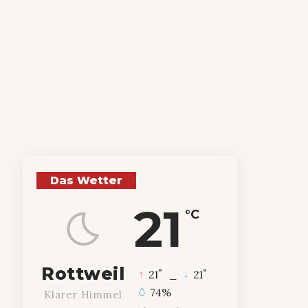
Das Wetter
21
°C
Rottweil
°
°
21
_
21
74%
Klarer Himmel