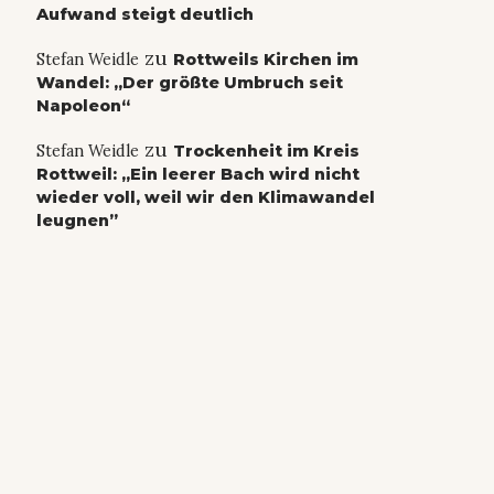
Aufwand steigt deutlich
zu
Stefan Weidle
Rottweils Kirchen im
Wandel: „Der größte Umbruch seit
Napoleon“
zu
Stefan Weidle
Trockenheit im Kreis
Rottweil: „Ein leerer Bach wird nicht
wieder voll, weil wir den Klimawandel
leugnen”