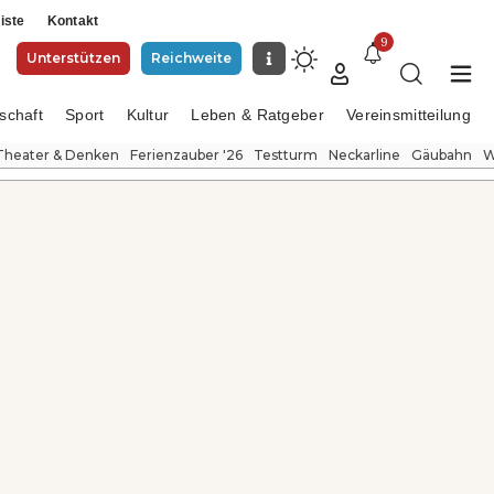
iste
Kontakt
9
Unterstützen
Reichweite
schaft
Sport
Kultur
Leben & Ratgeber
Vereinsmitteilung
Theater & Denken
Ferienzauber '26
Testturm
Neckarline
Gäubahn
W