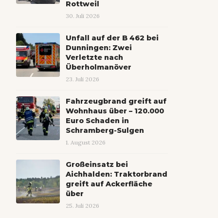
Rottweil
30. Juli 2026
Unfall auf der B 462 bei
Dunningen: Zwei
Verletzte nach
Überholmanöver
23. Juli 2026
Fahrzeugbrand greift auf
Wohnhaus über – 120.000
Euro Schaden in
Schramberg-Sulgen
1. August 2026
Großeinsatz bei
Aichhalden: Traktorbrand
greift auf Ackerfläche
über
25. Juli 2026