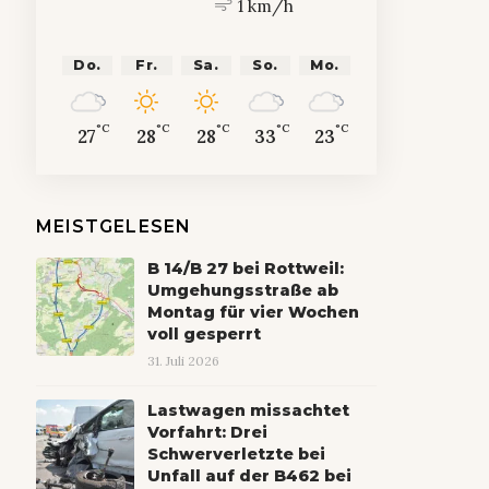
1 km/h
Do.
Fr.
Sa.
So.
Mo.
°C
°C
°C
°C
°C
27
28
28
33
23
MEISTGELESEN
B 14/B 27 bei Rottweil:
Umgehungsstraße ab
Montag für vier Wochen
voll gesperrt
31. Juli 2026
Lastwagen missachtet
Vorfahrt: Drei
Schwerverletzte bei
Unfall auf der B462 bei