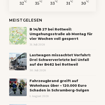
°C
°C
°C
°C
°C
32
35
33
31
30
MEISTGELESEN
B 14/B 27 bei Rottweil:
Umgehungsstraße ab Montag für
vier Wochen voll gesperrt
31. Juli 2026
Lastwagen missachtet Vorfahrt:
Drei Schwerverletzte bei Unfall
auf der B462 bei Rottweil
30. Juli 2026
Fahrzeugbrand greift auf
Wohnhaus über – 120.000 Euro
Schaden in Schramberg-Sulgen
1. August 2026