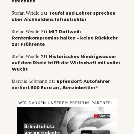
einlenken
zu
Stefan Weidle
Teufel und Lehrer sprechen
über Aichhaldens Infrastruktur
zu
Stefan Weidle
MIT Rottweil:
Rentenkompromiss halten – keine Rückkehr
zur Frührente
zu
Stefan Weidle
Historisches Niedrigwasser
auf dem Rhein trifft die Wirtschaft mit voller
Wucht
zu
Marcus Lehmann
Epfendorf: Autofahrer
verliert 500 Euro an „Benzinbettler“