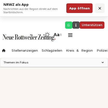
NRWZ als App
×
App öffnen
Nachrichten aus der Region direkt auf dem
Startbildschirm.
Unterstützen
Aa
Stellenanzeigen
Schlagzeilen
Kreis & Region
Polizei
Themen im Fokus
Landesgartenschau 2028
Zimmertheater Rottweil
Science Center
Ferienzauber '26
Testturm
Neckarline
Gäubahn