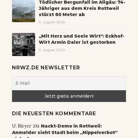
Tödlicher Bergunfall im Allgäu: 74-
Jähriger aus dem Kreis Rottweil
stürzt 80 Meter ab
5. August 2026
„Mit Herz und Seele Wirt“: Eckhof-
Wirt Armin Daler ist gestorben
5. August 2026
NRWZ.DE NEWSLETTER
DIE NEUESTEN KOMMENTARE
zu
U. Meyer
Nackt-Demo in Rottweil:
Anmelder sieht Stadt beim „Nippelverbot“