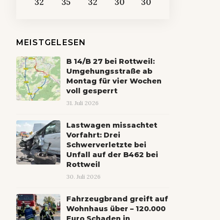
32
35
32
30
30
MEISTGELESEN
B 14/B 27 bei Rottweil:
Umgehungsstraße ab
Montag für vier Wochen
voll gesperrt
31. Juli 2026
Lastwagen missachtet
Vorfahrt: Drei
Schwerverletzte bei
Unfall auf der B462 bei
Rottweil
30. Juli 2026
Fahrzeugbrand greift auf
Wohnhaus über – 120.000
Euro Schaden in