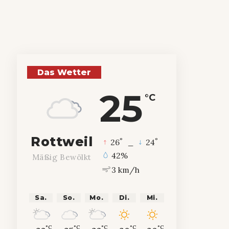
Das Wetter
25
°C
Rottweil
°
°
26
_
24
42%
Mäßig Bewölkt
3 km/h
Sa.
So.
Mo.
Di.
Mi.
°C
°C
°C
°C
°C