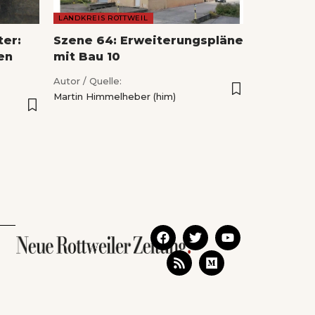
LANDKREIS ROTTWEIL
ter:
Szene 64: Erweiterungspläne
en
mit Bau 10
Autor / Quelle:
Martin Himmelheber (him)