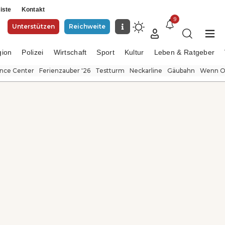
iste
Kontakt
9
Unterstützen
Reichweite
gion
Polizei
Wirtschaft
Sport
Kultur
Leben & Ratgeber
ence Center
Ferienzauber '26
Testturm
Neckarline
Gäubahn
Wenn Or