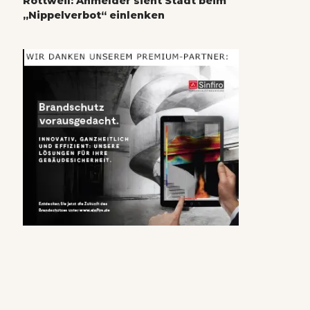
Rottweil: Anmelder sieht Stadt beim
„Nippelverbot“ einlenken