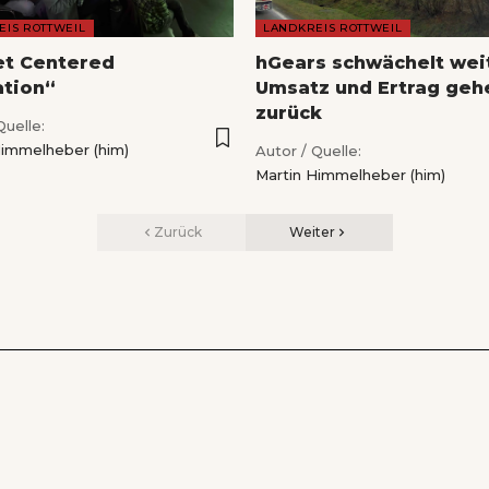
EIS ROTTWEIL
LANDKREIS ROTTWEIL
et Centered
hGears schwächelt wei
ation“
Umsatz und Ertrag geh
zurück
Quelle:
Himmelheber (him)
Autor / Quelle:
Martin Himmelheber (him)
Zurück
Weiter