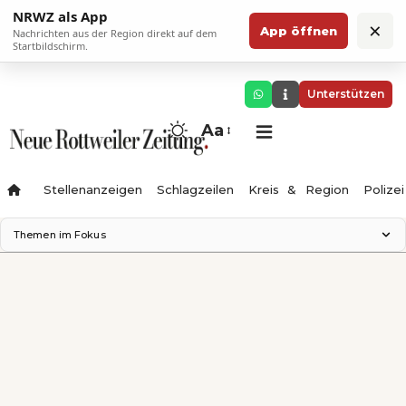
NRWZ als App
×
App öffnen
Nachrichten aus der Region direkt auf dem
Startbildschirm.
Unterstützen
Aa
Stellenanzeigen
Schlagzeilen
Kreis & Region
Polizei
Themen im Fokus
Landesgartenschau 2028
Zimmertheater Rottweil
Science Center
Ferienzauber '26
Testturm
Neckarline
Gäubahn