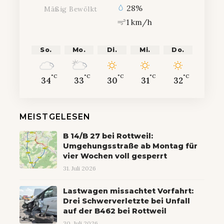
28%
Mäßig Bewölkt
1 km/h
So.
Mo.
Di.
Mi.
Do.
°C
°C
°C
°C
°C
34
33
30
31
32
MEISTGELESEN
B 14/B 27 bei Rottweil:
Umgehungsstraße ab Montag für
vier Wochen voll gesperrt
31. Juli 2026
Lastwagen missachtet Vorfahrt:
Drei Schwerverletzte bei Unfall
auf der B462 bei Rottweil
30. Juli 2026