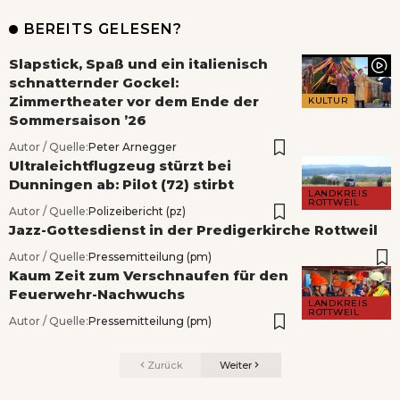
BEREITS GELESEN?
Slapstick, Spaß und ein italienisch
schnatternder Gockel:
Zimmertheater vor dem Ende der
KULTUR
Sommersaison ’26
Autor / Quelle:
Peter Arnegger
Ultraleichtflugzeug stürzt bei
Dunningen ab: Pilot (72) stirbt
LANDKREIS
ROTTWEIL
Autor / Quelle:
Polizeibericht (pz)
Jazz-Gottesdienst in der Predigerkirche Rottweil
Autor / Quelle:
Pressemitteilung (pm)
Kaum Zeit zum Verschnaufen für den
Feuerwehr-Nachwuchs
LANDKREIS
ROTTWEIL
Autor / Quelle:
Pressemitteilung (pm)
Zurück
Weiter