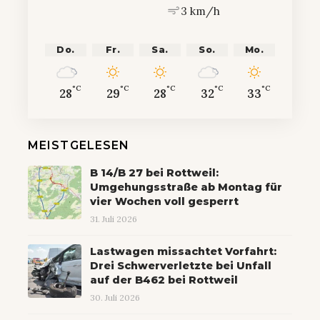
3 km/h
Do.
Fr.
Sa.
So.
Mo.
°C
°C
°C
°C
°C
28
29
28
32
33
MEISTGELESEN
B 14/B 27 bei Rottweil:
Umgehungsstraße ab Montag für
vier Wochen voll gesperrt
31. Juli 2026
Lastwagen missachtet Vorfahrt:
Drei Schwerverletzte bei Unfall
auf der B462 bei Rottweil
30. Juli 2026