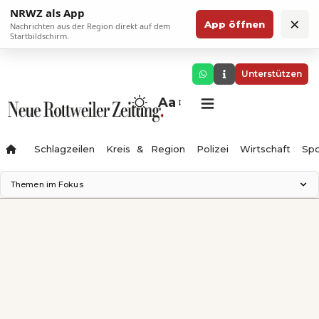
NRWZ als App
×
App öffnen
Nachrichten aus der Region direkt auf dem
Startbildschirm.
Unterstützen
Aa
Schlagzeilen
Kreis & Region
Polizei
Wirtschaft
Spo
Themen im Fokus
Landesgartenschau 2028
Science Center
Staatsmann: Theater & Denken
Ferienzauber '26
Testturm
Neckarline
Gäubahn