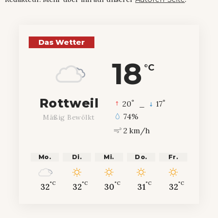
Das Wetter
18
°C
Rottweil
°
°
20
_
17
74%
Mäßig Bewölkt
2 km/h
Mo.
Di.
Mi.
Do.
Fr.
°C
°C
°C
°C
°C
32
32
30
31
32