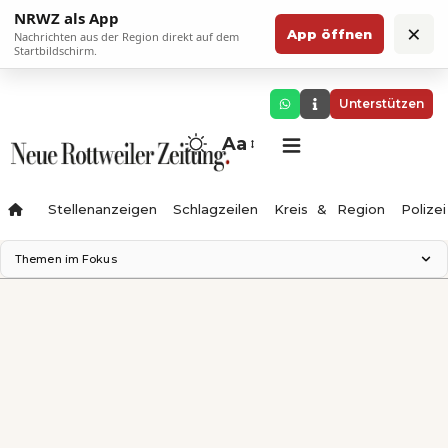
NRWZ als App
×
App öffnen
Nachrichten aus der Region direkt auf dem
Startbildschirm.
Unterstützen
Aa
Stellenanzeigen
Schlagzeilen
Kreis & Region
Polizei
Themen im Fokus
Landesgartenschau 2028
Zimmertheater Rottweil
Science Center
Ferienzauber '26
Testturm
Neckarline
Gäubahn