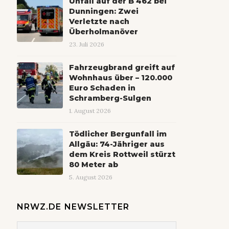
Unfall auf der B 462 bei
Dunningen: Zwei
Verletzte nach
Überholmanöver
23. Juli 2026
Fahrzeugbrand greift auf
Wohnhaus über – 120.000
Euro Schaden in
Schramberg-Sulgen
1. August 2026
Tödlicher Bergunfall im
Allgäu: 74-Jähriger aus
dem Kreis Rottweil stürzt
80 Meter ab
5. August 2026
NRWZ.DE NEWSLETTER