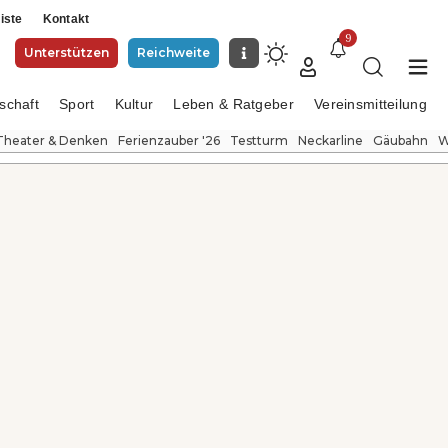
iste
Kontakt
9
Unterstützen
Reichweite
schaft
Sport
Kultur
Leben & Ratgeber
Vereinsmitteilung
Theater & Denken
Ferienzauber '26
Testturm
Neckarline
Gäubahn
W