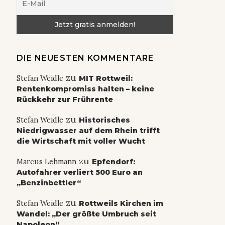
DIE NEUESTEN KOMMENTARE
zu
Stefan Weidle
MIT Rottweil:
Rentenkompromiss halten – keine
Rückkehr zur Frührente
zu
Stefan Weidle
Historisches
Niedrigwasser auf dem Rhein trifft
die Wirtschaft mit voller Wucht
zu
Marcus Lehmann
Epfendorf:
Autofahrer verliert 500 Euro an
„Benzinbettler“
zu
Stefan Weidle
Rottweils Kirchen im
Wandel: „Der größte Umbruch seit
Napoleon“