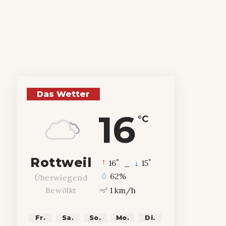
Das Wetter
16
°C
Rottweil
°
°
16
_
15
62%
Überwiegend
1 km/h
Bewölkt
Fr.
Sa.
So.
Mo.
Di.