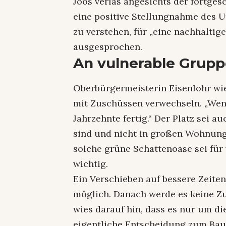
Joos verlas angesichts der fortges
eine positive Stellungnahme des Um
zu verstehen, für „eine nachhaltig
ausgesprochen.
An vulnerable Grup
Oberbürgermeisterin Eisenlohr wies
mit Zuschüssen verwechseln. „Wenn
Jahrzehnte fertig.“ Der Platz sei a
sind und nicht in großen Wohnung
solche grüne Schattenoase sei für
wichtig.
Ein Verschieben auf bessere Zeiten 
möglich. Danach werde es keine Zu
wies darauf hin, dass es nur um d
eigentliche Entscheidung zum Bau