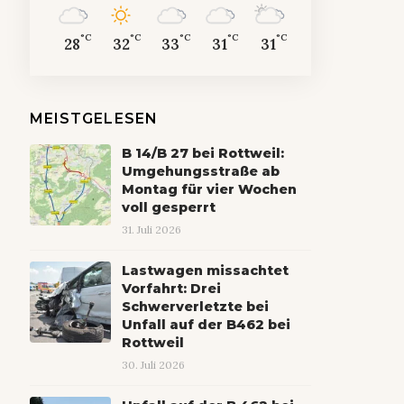
°C
°C
°C
°C
°C
28
32
33
31
31
MEISTGELESEN
B 14/B 27 bei Rottweil:
Umgehungsstraße ab
Montag für vier Wochen
voll gesperrt
31. Juli 2026
Lastwagen missachtet
Vorfahrt: Drei
Schwerverletzte bei
Unfall auf der B462 bei
Rottweil
30. Juli 2026