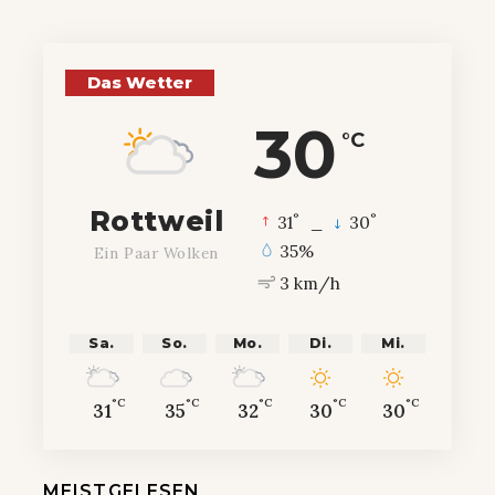
Das Wetter
30
°C
Rottweil
°
°
31
_
30
35%
Ein Paar Wolken
3 km/h
Sa.
So.
Mo.
Di.
Mi.
°C
°C
°C
°C
°C
31
35
32
30
30
MEISTGELESEN