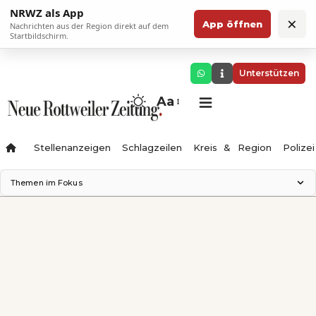
NRWZ als App
×
App öffnen
Nachrichten aus der Region direkt auf dem
Startbildschirm.
Unterstützen
Aa
Stellenanzeigen
Schlagzeilen
Kreis & Region
Polizei
Themen im Fokus
Landesgartenschau 2028
Zimmertheater Rottweil
Science Center
Ferienzauber '26
Testturm
Neckarline
Gäubahn