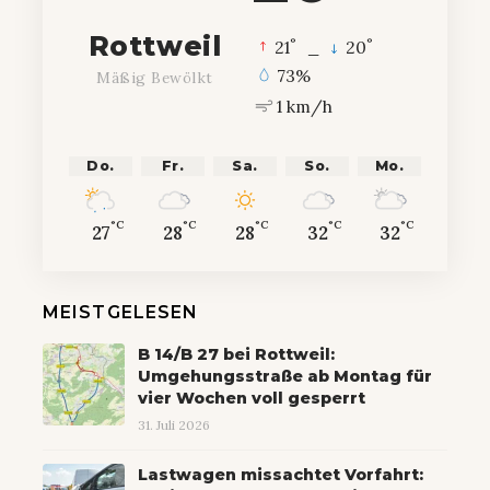
Rottweil
°
°
21
_
20
73%
Mäßig Bewölkt
1 km/h
Do.
Fr.
Sa.
So.
Mo.
°C
°C
°C
°C
°C
27
28
28
32
32
MEISTGELESEN
B 14/B 27 bei Rottweil:
Umgehungsstraße ab Montag für
vier Wochen voll gesperrt
31. Juli 2026
Lastwagen missachtet Vorfahrt: