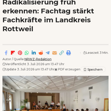
Radikalisierung früh
Wenn Orte erzählen ...
erkennen: Fachtag stärkt
Fachkräfte im Landkreis
Rottweil
Lesezeit 3 Min.
Autor / Quelle:
NRWZ-Redaktion
Veröffentlicht 3. Juli 2026 um 13.47 Uhr
Update 3. Juli 2026 um 13.47 Uhr
▣
PDF erzeugen