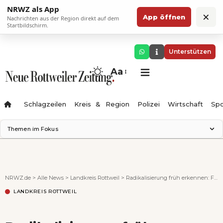
NRWZ als App
×
App öffnen
Nachrichten aus der Region direkt auf dem
Startbildschirm.
Unterstützen
Aa
Schlagzeilen
Kreis & Region
Polizei
Wirtschaft
Spo
Themen im Fokus
Landesgartenschau 2028
Science Center
Staatsmann: Theater & Denken
NRWZ.de
>
Alle News
>
Landkreis Rottweil
>
Radikalisierung früh erkennen: Fachtag stärkt Fachkräfte im Landkreis Rottweil
Ferienzauber '26
LANDKREIS ROTTWEIL
Testturm
Neckarline
Gäubahn