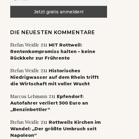
DIE NEUESTEN KOMMENTARE
zu
Stefan Weidle
MIT Rottweil:
Rentenkompromiss halten – keine
Rückkehr zur Frührente
zu
Stefan Weidle
Historisches
Niedrigwasser auf dem Rhein trifft
die Wirtschaft mit voller Wucht
zu
Marcus Lehmann
Epfendorf:
Autofahrer verliert 500 Euro an
„Benzinbettler“
zu
Stefan Weidle
Rottweils Kirchen im
Wandel: „Der größte Umbruch seit
Napoleon“