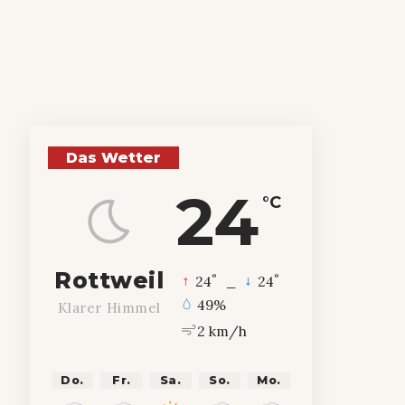
Das Wetter
24
°C
Rottweil
°
°
24
_
24
49%
Klarer Himmel
2 km/h
Do.
Fr.
Sa.
So.
Mo.