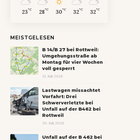
°C
°C
°C
°C
°C
23
28
30
32
32
MEISTGELESEN
B 14/B 27 bei Rottweil:
Umgehungsstraße ab
Montag für vier Wochen
voll gesperrt
31. Juli 2026
Lastwagen missachtet
Vorfahrt: Drei
Schwerverletzte bei
Unfall auf der B462 bei
Rottweil
30. Juli 2026
Unfall auf der B 462 bei