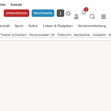
iste
Kontakt
9
Unterstützen
Reichweite
schaft
Sport
Kultur
Leben & Ratgeber
Vereinsmitteilung
Theater & Denken
Ferienzauber '26
Testturm
Neckarline
Gäubahn
W