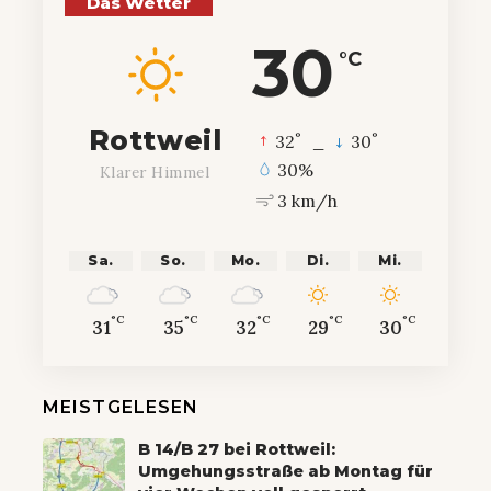
Das Wetter
30
°C
Rottweil
°
°
32
_
30
30%
Klarer Himmel
3 km/h
Sa.
So.
Mo.
Di.
Mi.
°C
°C
°C
°C
°C
31
35
32
29
30
MEISTGELESEN
B 14/B 27 bei Rottweil:
Umgehungsstraße ab Montag für