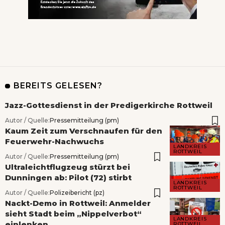
BEREITS GELESEN?
Jazz-Gottesdienst in der Predigerkirche Rottweil
Autor / Quelle:
Pressemitteilung (pm)
Kaum Zeit zum Verschnaufen für den
Feuerwehr-Nachwuchs
LANDKREIS
ROTTWEIL
Autor / Quelle:
Pressemitteilung (pm)
Ultraleichtflugzeug stürzt bei
Dunningen ab: Pilot (72) stirbt
LANDKREIS
ROTTWEIL
Autor / Quelle:
Polizeibericht (pz)
Nackt-Demo in Rottweil: Anmelder
sieht Stadt beim „Nippelverbot“
LANDKREIS
einlenken
ROTTWEIL