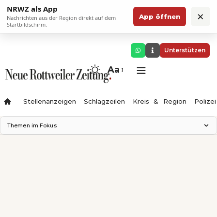
NRWZ als App
×
App öffnen
Nachrichten aus der Region direkt auf dem
Startbildschirm.
Unterstützen
Aa
Stellenanzeigen
Schlagzeilen
Kreis & Region
Polizei
Themen im Fokus
Landesgartenschau 2028
Zimmertheater Rottweil
Science Center
Ferienzauber '26
Testturm
Neckarline
Gäubahn