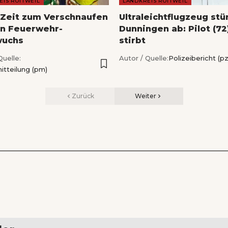
EIS ROTTWEIL
LANDKREIS ROTTWEIL
Zeit zum Verschnaufen
Ultraleichtflugzeug stü
en Feuerwehr-
Dunningen ab: Pilot (72
wuchs
stirbt
Quelle:
Autor / Quelle:
Polizeibericht (pz
itteilung (pm)
Zurück
Weiter