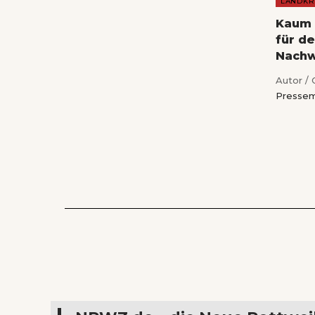
LANDKR
Kaum 
für d
Nach
Autor / 
Pressem