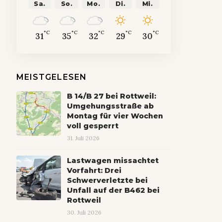
Sa.
So.
Mo.
Di.
Mi.
°C
°C
°C
°C
°C
31
35
32
29
30
MEISTGELESEN
B 14/B 27 bei Rottweil:
Umgehungsstraße ab
Montag für vier Wochen
voll gesperrt
31. Juli 2026
Lastwagen missachtet
Vorfahrt: Drei
Schwerverletzte bei
Unfall auf der B462 bei
Rottweil
30. Juli 2026