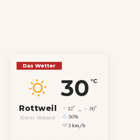
Das Wetter
30
°C
Rottweil
°
°
32
_
30
30%
Klarer Himmel
3 km/h