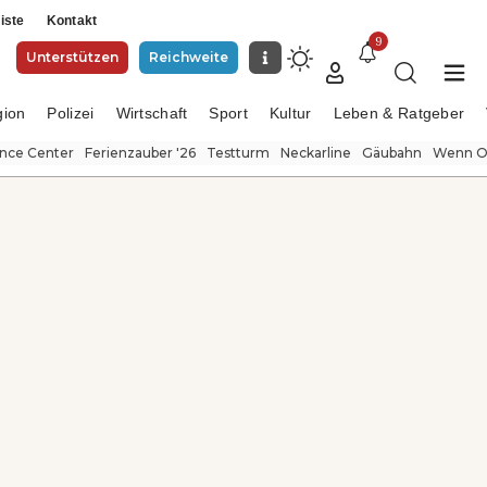
iste
Kontakt
9
Unterstützen
Reichweite
gion
Polizei
Wirtschaft
Sport
Kultur
Leben & Ratgeber
ence Center
Ferienzauber '26
Testturm
Neckarline
Gäubahn
Wenn Or