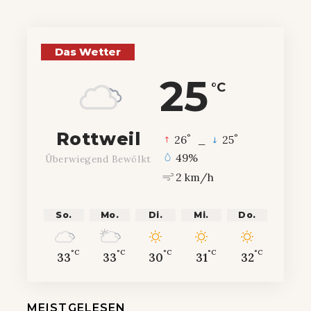
Das Wetter
25
°C
Rottweil
°
°
26
_
25
49%
Überwiegend Bewölkt
2 km/h
So.
Mo.
Di.
Mi.
Do.
°C
°C
°C
°C
°C
33
33
30
31
32
MEISTGELESEN