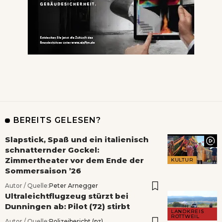
BEREITS GELESEN?
Slapstick, Spaß und ein italienisch
schnatternder Gockel:
Zimmertheater vor dem Ende der
KULTUR
Sommersaison ’26
Autor / Quelle:
Peter Arnegger
Ultraleichtflugzeug stürzt bei
Dunningen ab: Pilot (72) stirbt
LANDKREIS
ROTTWEIL
Autor / Quelle:
Polizeibericht (pz)