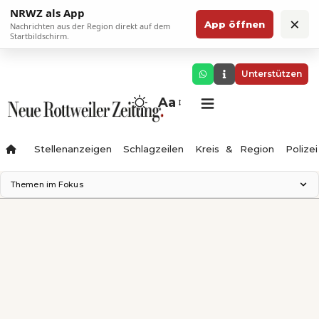
NRWZ als App
×
App öffnen
Nachrichten aus der Region direkt auf dem
Startbildschirm.
Unterstützen
Aa
Stellenanzeigen
Schlagzeilen
Kreis & Region
Polizei
Themen im Fokus
Landesgartenschau 2028
Zimmertheater Rottweil
Science Center
Ferienzauber '26
Testturm
Neckarline
Gäubahn