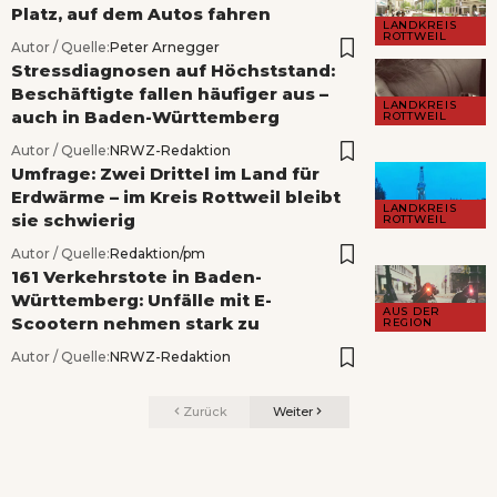
Platz, auf dem Autos fahren
LANDKREIS
ROTTWEIL
Autor / Quelle:
Peter Arnegger
Stressdiagnosen auf Höchststand:
Beschäftigte fallen häufiger aus –
LANDKREIS
auch in Baden-Württemberg
ROTTWEIL
Autor / Quelle:
NRWZ-Redaktion
Umfrage: Zwei Drittel im Land für
Erdwärme – im Kreis Rottweil bleibt
LANDKREIS
sie schwierig
ROTTWEIL
Autor / Quelle:
Redaktion/pm
161 Verkehrstote in Baden-
Württemberg: Unfälle mit E-
AUS DER
Scootern nehmen stark zu
REGION
Autor / Quelle:
NRWZ-Redaktion
Zurück
Weiter