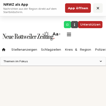
NRWZ als App
×
App öffnen
Nachrichten aus der Region direkt auf dem
Startbildschirm.
Unterstützen
Aa
Stellenanzeigen
Schlagzeilen
Kreis & Region
Polizei
Themen im Fokus
Landesgartenschau 2028
Zimmertheater Rottweil
Science Center
Ferienzauber '26
Testturm
Neckarline
Gäubahn