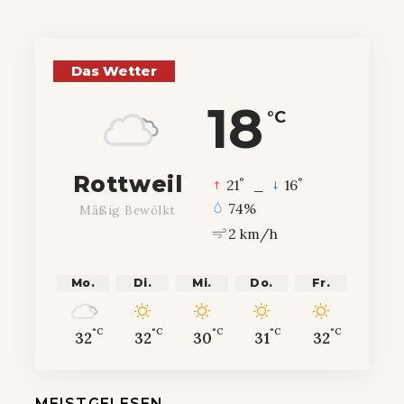
Das Wetter
18
°C
Rottweil
°
°
21
_
16
74%
Mäßig Bewölkt
2 km/h
Mo.
Di.
Mi.
Do.
Fr.
°C
°C
°C
°C
°C
32
32
30
31
32
MEISTGELESEN