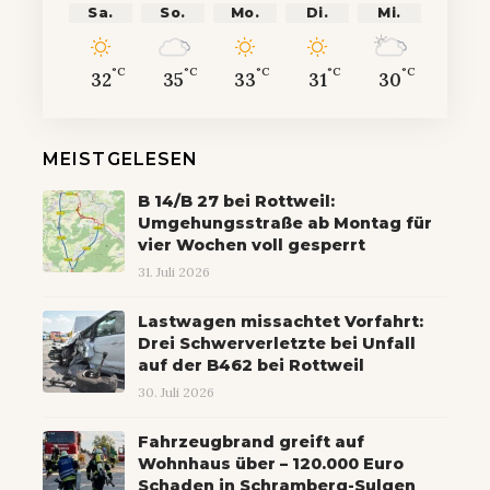
Sa.
So.
Mo.
Di.
Mi.
°C
°C
°C
°C
°C
32
35
33
31
30
MEISTGELESEN
B 14/B 27 bei Rottweil:
Umgehungsstraße ab Montag für
vier Wochen voll gesperrt
31. Juli 2026
Lastwagen missachtet Vorfahrt:
Drei Schwerverletzte bei Unfall
auf der B462 bei Rottweil
30. Juli 2026
Fahrzeugbrand greift auf
Wohnhaus über – 120.000 Euro
Schaden in Schramberg-Sulgen