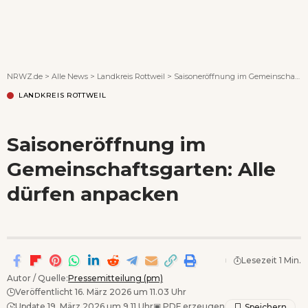
Wenn Orte erzählen ...
NRWZ.de
>
Alle News
>
Landkreis Rottweil
>
Saisoneröffnung im Gemeinschaftsgarten: Alle dürfen anpacken
LANDKREIS ROTTWEIL
Saisoneröffnung im
Gemeinschaftsgarten: Alle
dürfen anpacken
Lesezeit 1 Min.
Autor / Quelle:
Pressemitteilung (pm)
Veröffentlicht 16. März 2026 um 11.03 Uhr
Update 19. März 2026 um 9.11 Uhr
▣
PDF erzeugen