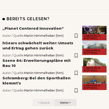
BEREITS GELESEN?
„Planet Centered Innovation“
Autor / Quelle:
Martin Himmelheber (him)
LANDKREIS
ROTTWEIL
hGears schwächelt weiter: Umsatz
und Ertrag gehen zurück
LANDKREIS
ROTTWEIL
Autor / Quelle:
Martin Himmelheber (him)
Szene 64: Erweiterungspläne mit
Bau 10
LANDKREIS
ROTTWEIL
Autor / Quelle:
Martin Himmelheber (him)
Schramberg: Bei den Sporthallen
klemmt’s
LANDKREIS
ROTTWEIL
Autor / Quelle:
Martin Himmelheber (him)
Zurück
Weiter