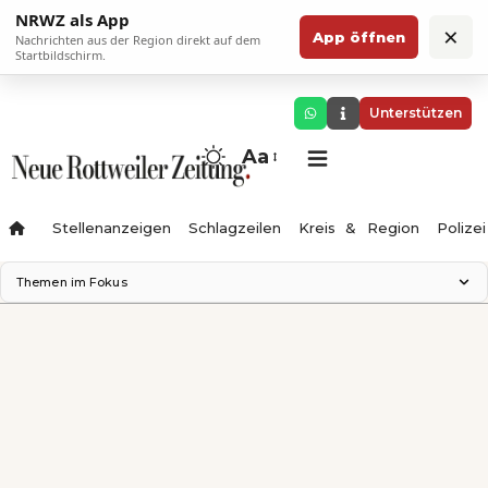
NRWZ als App
×
App öffnen
Nachrichten aus der Region direkt auf dem
Startbildschirm.
Unterstützen
Aa
Stellenanzeigen
Schlagzeilen
Kreis & Region
Polizei
Themen im Fokus
Landesgartenschau 2028
Zimmertheater Rottweil
Science Center
Ferienzauber '26
Testturm
Neckarline
Gäubahn