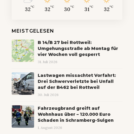
°C
°C
°C
°C
°C
32
32
30
31
32
MEISTGELESEN
B 14/B 27 bei Rottweil:
Umgehungsstraße ab Montag für
vier Wochen voll gesperrt
31. Juli 2026
Lastwagen missachtet Vorfahrt:
Drei Schwerverletzte bei Unfall
auf der B462 bei Rottweil
30. Juli 2026
Fahrzeugbrand greift auf
Wohnhaus über – 120.000 Euro
Schaden in Schramberg-Sulgen
1. August 2026