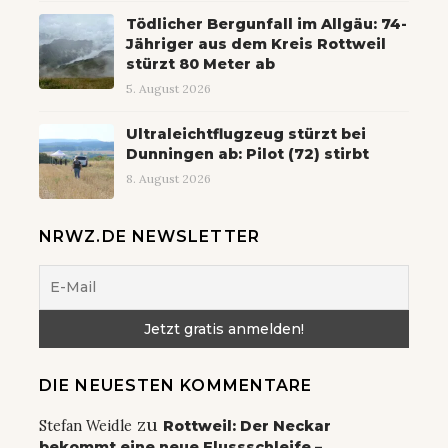
Tödlicher Bergunfall im Allgäu: 74-
Jähriger aus dem Kreis Rottweil
stürzt 80 Meter ab
5. August 2026
Ultraleichtflugzeug stürzt bei
Dunningen ab: Pilot (72) stirbt
8. August 2026
NRWZ.DE NEWSLETTER
DIE NEUESTEN KOMMENTARE
zu
Stefan Weidle
Rottweil: Der Neckar
bekommt eine neue Flussschleife –