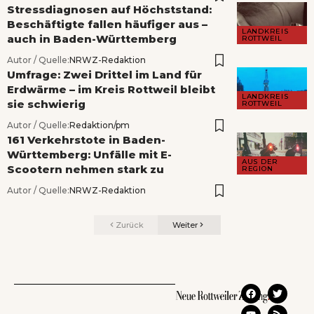
Stressdiagnosen auf Höchststand:
Beschäftigte fallen häufiger aus –
LANDKREIS
auch in Baden-Württemberg
ROTTWEIL
Autor / Quelle:
NRWZ-Redaktion
Umfrage: Zwei Drittel im Land für
Erdwärme – im Kreis Rottweil bleibt
LANDKREIS
sie schwierig
ROTTWEIL
Autor / Quelle:
Redaktion/pm
161 Verkehrstote in Baden-
Württemberg: Unfälle mit E-
AUS DER
Scootern nehmen stark zu
REGION
Autor / Quelle:
NRWZ-Redaktion
Zurück
Weiter