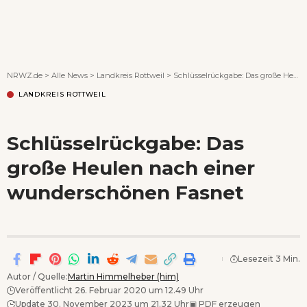
Wenn Orte erzählen ...
NRWZ.de
>
Alle News
>
Landkreis Rottweil
>
Schlüsselrückgabe: Das große Heulen nach einer wunderschönen Fasnet
LANDKREIS ROTTWEIL
Schlüsselrückgabe: Das
große Heulen nach einer
wunderschönen Fasnet
Lesezeit 3 Min.
Autor / Quelle:
Martin Himmelheber (him)
Veröffentlicht 26. Februar 2020 um 12.49 Uhr
Update 30. November 2023 um 21.32 Uhr
▣
PDF erzeugen