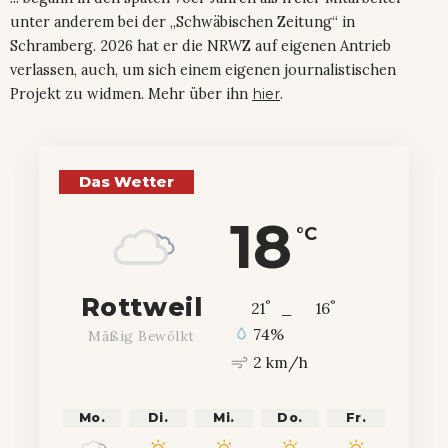
unter anderem bei der „Schwäbischen Zeitung“ in
Schramberg. 2026 hat er die NRWZ auf eigenen Antrieb
verlassen, auch, um sich einem eigenen journalistischen
Projekt zu widmen. Mehr über ihn
hier
.
Das Wetter
18
°C
Rottweil
°
°
21
_
16
74%
Mäßig Bewölkt
2 km/h
Mo.
Di.
Mi.
Do.
Fr.