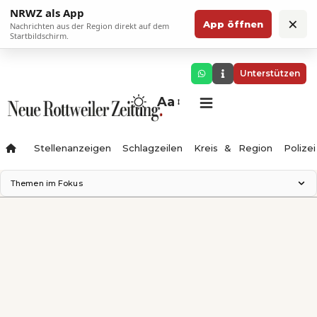
NRWZ als App
×
App öffnen
Nachrichten aus der Region direkt auf dem
Startbildschirm.
Unterstützen
Aa
Stellenanzeigen
Schlagzeilen
Kreis & Region
Polizei
Themen im Fokus
Landesgartenschau 2028
Zimmertheater Rottweil
Science Center
Ferienzauber '26
Testturm
Neckarline
Gäubahn