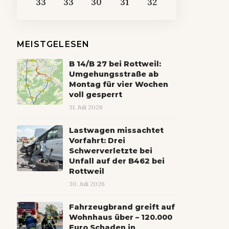
33
33
30
31
32
MEISTGELESEN
B 14/B 27 bei Rottweil:
Umgehungsstraße ab
Montag für vier Wochen
voll gesperrt
31. Juli 2026
Lastwagen missachtet
Vorfahrt: Drei
Schwerverletzte bei
Unfall auf der B462 bei
Rottweil
30. Juli 2026
Fahrzeugbrand greift auf
Wohnhaus über – 120.000
Euro Schaden in