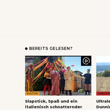
BEREITS GELESEN?
KULTUR
LANDKR
Slapstick, Spaß und ein
Ultral
italienisch schnatternder
Dunnin