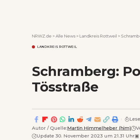
NRWZ.de
>
Alle News
>
Landkreis Rottweil
>
Schramber
LANDKREIS ROTTWEIL
Schramberg: Pol
Tösstraße
Lese
Autor / Quelle:
Martin Himmelheber (him)
V
Update 30. November 2023 um 21.31 Uhr
▣