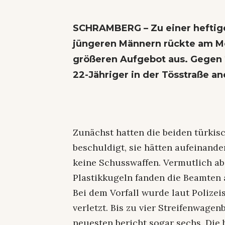
SCHRAMBERG – Zu einer heftig
jüngeren Männern rückte am Mo
größeren Aufgebot aus. Gegen 2
22-Jähriger in der Tösstraße a
Zunächst hatten die beiden türkis
beschuldigt, sie hätten aufeinand
keine Schusswaffen. Vermutlich ab
Plastikkugeln fanden die Beamten
Bei dem Vorfall wurde laut Poliz
verletzt. Bis zu vier Streifenwag
neuesten bericht sogar sechs. Die 