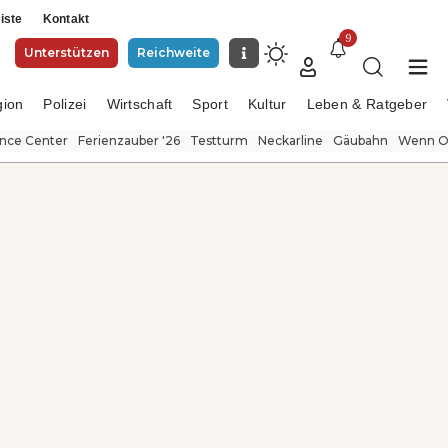
iste
Kontakt
9
Unterstützen
Reichweite
gion
Polizei
Wirtschaft
Sport
Kultur
Leben & Ratgeber
ence Center
Ferienzauber '26
Testturm
Neckarline
Gäubahn
Wenn Or