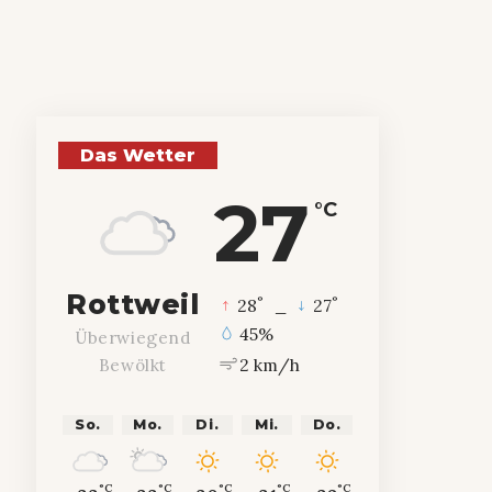
Das Wetter
27
°C
Rottweil
°
°
28
_
27
45%
Überwiegend
2 km/h
Bewölkt
So.
Mo.
Di.
Mi.
Do.
°C
°C
°C
°C
°C