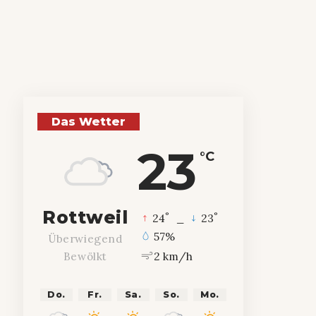
Das Wetter
23
°C
Rottweil
°
°
24
_
23
57%
Überwiegend
2 km/h
Bewölkt
Do.
Fr.
Sa.
So.
Mo.