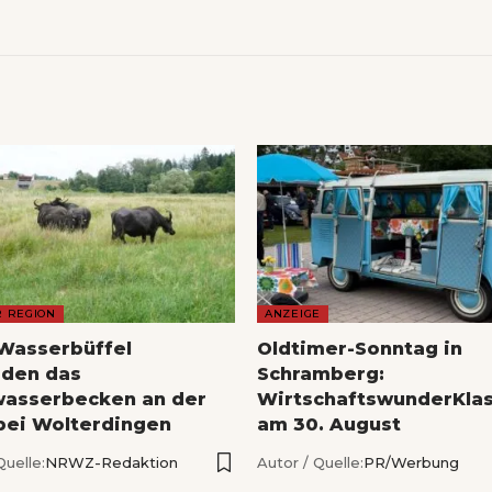
R REGION
ANZEIGE
Wasserbüffel
Oldtimer-Sonntag in
den das
Schramberg:
asserbecken an der
WirtschaftswunderKlas
bei Wolterdingen
am 30. August
Quelle:
NRWZ-Redaktion
Autor / Quelle:
PR/Werbung