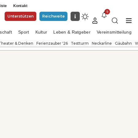
iste
Kontakt
9
Unterstützen
Reichweite
schaft
Sport
Kultur
Leben & Ratgeber
Vereinsmitteilung
Theater & Denken
Ferienzauber '26
Testturm
Neckarline
Gäubahn
W