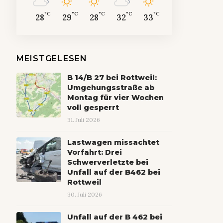
°C
°C
°C
°C
°C
28
29
28
32
33
MEISTGELESEN
B 14/B 27 bei Rottweil:
Umgehungsstraße ab
Montag für vier Wochen
voll gesperrt
31. Juli 2026
Lastwagen missachtet
Vorfahrt: Drei
Schwerverletzte bei
Unfall auf der B462 bei
Rottweil
30. Juli 2026
Unfall auf der B 462 bei