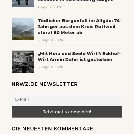
1. August 2026
Tödlicher Bergunfall im Allgäu: 74-
Jähriger aus dem Kreis Rottweil
stürzt 80 Meter ab
5. August 2026
„Mit Herz und Seele Wirt“: Eckhof-
Wirt Armin Daler ist gestorben
5. August 2026
NRWZ.DE NEWSLETTER
DIE NEUESTEN KOMMENTARE