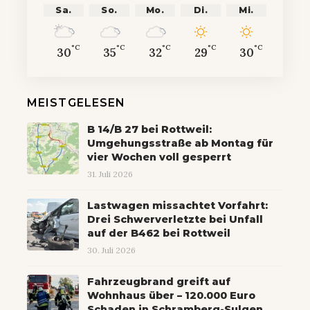
Sa.
So.
Mo.
Di.
Mi.
°C
°C
°C
°C
°C
30
35
32
29
30
MEISTGELESEN
B 14/B 27 bei Rottweil:
Umgehungsstraße ab Montag für
vier Wochen voll gesperrt
31. Juli 2026
Lastwagen missachtet Vorfahrt:
Drei Schwerverletzte bei Unfall
auf der B462 bei Rottweil
30. Juli 2026
Fahrzeugbrand greift auf
Wohnhaus über – 120.000 Euro
Schaden in Schramberg-Sulgen