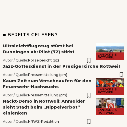
BEREITS GELESEN?
Ultraleichtflugzeug stürzt bei
Dunningen ab: Pilot (72) stirbt
LANDKREIS
ROTTWEIL
Autor / Quelle:
Polizeibericht (pz)
Jazz-Gottesdienst in der Predigerkirche Rottweil
Autor / Quelle:
Pressemitteilung (pm)
Kaum Zeit zum Verschnaufen für den
Feuerwehr-Nachwuchs
LANDKREIS
ROTTWEIL
Autor / Quelle:
Pressemitteilung (pm)
Nackt-Demo in Rottweil: Anmelder
sieht Stadt beim „Nippelverbot“
LANDKREIS
einlenken
ROTTWEIL
Autor / Quelle:
NRWZ-Redaktion