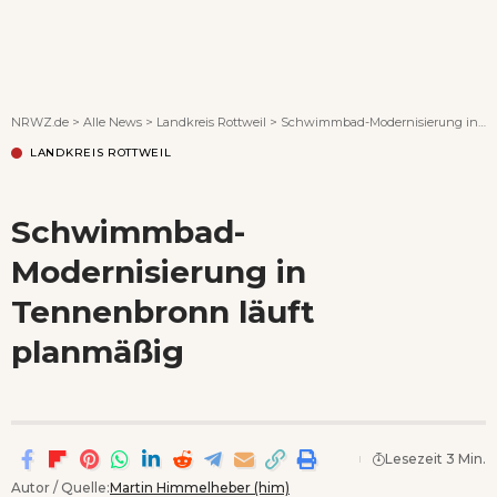
Wenn Orte erzählen ...
NRWZ.de
>
Alle News
>
Landkreis Rottweil
>
Schwimmbad-Modernisierung in Tennenbronn läuft planmäßig
LANDKREIS ROTTWEIL
Schwimmbad-
Modernisierung in
Tennenbronn läuft
planmäßig
Lesezeit 3 Min.
Autor / Quelle:
Martin Himmelheber (him)