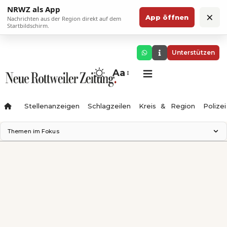
NRWZ als App
×
App öffnen
Nachrichten aus der Region direkt auf dem
Startbildschirm.
Unterstützen
Aa
Stellenanzeigen
Schlagzeilen
Kreis & Region
Polizei
Themen im Fokus
Landesgartenschau 2028
Zimmertheater Rottweil
Science Center
Ferienzauber '26
Testturm
Neckarline
Gäubahn