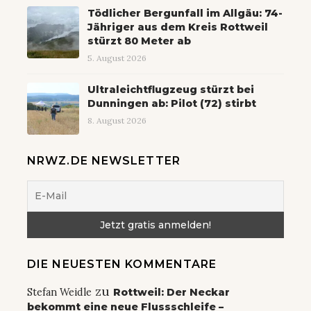
Tödlicher Bergunfall im Allgäu: 74-
Jähriger aus dem Kreis Rottweil
stürzt 80 Meter ab
5. August 2026
Ultraleichtflugzeug stürzt bei
Dunningen ab: Pilot (72) stirbt
8. August 2026
NRWZ.DE NEWSLETTER
DIE NEUESTEN KOMMENTARE
zu
Stefan Weidle
Rottweil: Der Neckar
bekommt eine neue Flussschleife –