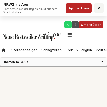
NRWZ als App
×
App öffnen
Nachrichten aus der Region direkt auf dem
Startbildschirm.
Unterstützen
Aa
Stellenanzeigen
Schlagzeilen
Kreis & Region
Polizei
Themen im Fokus
Landesgartenschau 2028
Zimmertheater Rottweil
Science Center
Ferienzauber '26
Testturm
Neckarline
Gäubahn