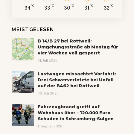
°C
°C
°C
°C
°C
34
33
30
31
32
MEISTGELESEN
B 14/B 27 bei Rottweil:
Umgehungsstraße ab Montag für
vier Wochen voll gesperrt
31. Juli 2026
Lastwagen missachtet Vorfahrt:
Drei Schwerverletzte bei Unfall
auf der B462 bei Rottweil
30. Juli 2026
Fahrzeugbrand greift auf
Wohnhaus über – 120.000 Euro
Schaden in Schramberg-Sulgen
1. August 2026