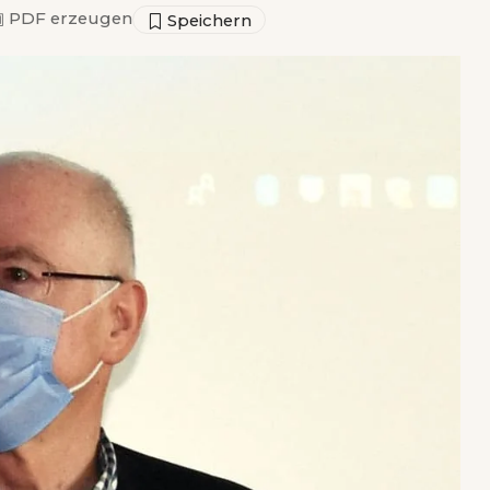
▣
PDF erzeugen