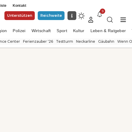
iste
Kontakt
9
Unterstützen
Reichweite
gion
Polizei
Wirtschaft
Sport
Kultur
Leben & Ratgeber
ence Center
Ferienzauber '26
Testturm
Neckarline
Gäubahn
Wenn Or