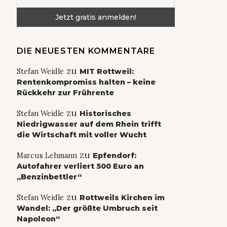
DIE NEUESTEN KOMMENTARE
zu
Stefan Weidle
MIT Rottweil:
Rentenkompromiss halten – keine
Rückkehr zur Frührente
zu
Stefan Weidle
Historisches
Niedrigwasser auf dem Rhein trifft
die Wirtschaft mit voller Wucht
zu
Marcus Lehmann
Epfendorf:
Autofahrer verliert 500 Euro an
„Benzinbettler“
zu
Stefan Weidle
Rottweils Kirchen im
Wandel: „Der größte Umbruch seit
Napoleon“