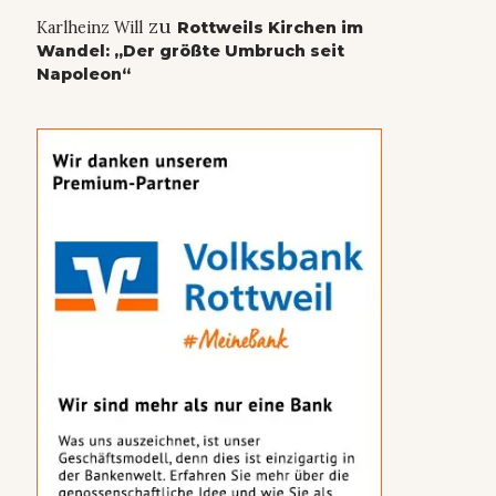
zu
Karlheinz Will
Rottweils Kirchen im
Wandel: „Der größte Umbruch seit
Napoleon“