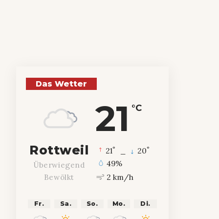
Das Wetter
21
°C
Rottweil
°
°
21
_
20
49%
Überwiegend
2 km/h
Bewölkt
Fr.
Sa.
So.
Mo.
Di.