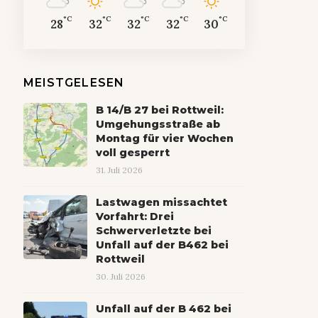
°C
°C
°C
°C
°C
28
32
32
32
30
MEISTGELESEN
B 14/B 27 bei Rottweil:
Umgehungsstraße ab
Montag für vier Wochen
voll gesperrt
31. Juli 2026
Lastwagen missachtet
Vorfahrt: Drei
Schwerverletzte bei
Unfall auf der B462 bei
Rottweil
30. Juli 2026
Unfall auf der B 462 bei