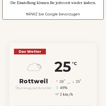
Die Einstellung können Sie jederzeit wieder ändern.
NRWZ bei Google bevorzugen
Das Wetter
25
°C
Rottweil
°
°
26
_
25
49%
Überwiegend Bewölkt
2 km/h