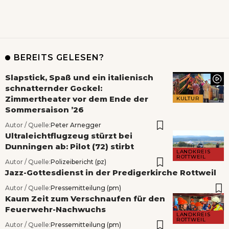
BEREITS GELESEN?
Slapstick, Spaß und ein italienisch
schnatternder Gockel:
Zimmertheater vor dem Ende der
KULTUR
Sommersaison ’26
Autor / Quelle:
Peter Arnegger
Ultraleichtflugzeug stürzt bei
Dunningen ab: Pilot (72) stirbt
LANDKREIS
ROTTWEIL
Autor / Quelle:
Polizeibericht (pz)
Jazz-Gottesdienst in der Predigerkirche Rottweil
Autor / Quelle:
Pressemitteilung (pm)
Kaum Zeit zum Verschnaufen für den
Feuerwehr-Nachwuchs
LANDKREIS
ROTTWEIL
Autor / Quelle:
Pressemitteilung (pm)