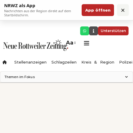
NRWZ als App
×
App öffnen
Nachrichten aus der Region direkt auf dem
Startbildschirm.
Unterstützen
Aa
Stellenanzeigen
Schlagzeilen
Kreis & Region
Polizei
Themen im Fokus
Landesgartenschau 2028
Zimmertheater Rottweil
Science Center
Ferienzauber '26
Testturm
Neckarline
Gäubahn