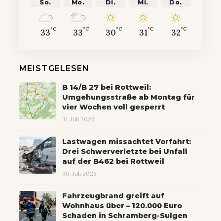
So.
Mo.
Di.
Mi.
Do.
°C
°C
°C
°C
°C
33
33
30
31
32
MEISTGELESEN
B 14/B 27 bei Rottweil:
Umgehungsstraße ab Montag für
vier Wochen voll gesperrt
31. Juli 2026
Lastwagen missachtet Vorfahrt:
Drei Schwerverletzte bei Unfall
auf der B462 bei Rottweil
30. Juli 2026
Fahrzeugbrand greift auf
Wohnhaus über – 120.000 Euro
Schaden in Schramberg-Sulgen