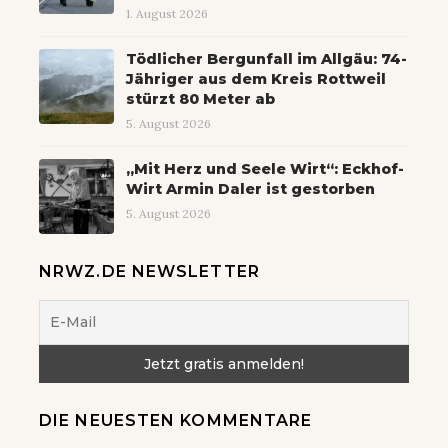
1. August 2026
Tödlicher Bergunfall im Allgäu: 74-
Jähriger aus dem Kreis Rottweil
stürzt 80 Meter ab
5. August 2026
„Mit Herz und Seele Wirt“: Eckhof-
Wirt Armin Daler ist gestorben
5. August 2026
NRWZ.DE NEWSLETTER
DIE NEUESTEN KOMMENTARE