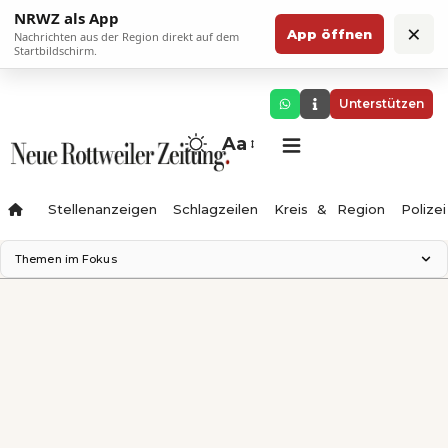
NRWZ als App
×
App öffnen
Nachrichten aus der Region direkt auf dem
Startbildschirm.
Unterstützen
Aa
Stellenanzeigen
Schlagzeilen
Kreis & Region
Polizei
Themen im Fokus
Landesgartenschau 2028
Zimmertheater Rottweil
Science Center
Ferienzauber '26
Testturm
Neckarline
Gäubahn