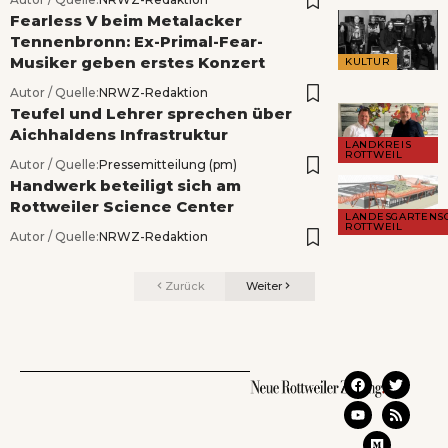
Fearless V beim Metalacker
Tennenbronn: Ex-Primal-Fear-
Musiker geben erstes Konzert
KULTUR
Autor / Quelle:
NRWZ-Redaktion
Teufel und Lehrer sprechen über
Aichhaldens Infrastruktur
LANDKREIS
ROTTWEIL
Autor / Quelle:
Pressemitteilung (pm)
Handwerk beteiligt sich am
Rottweiler Science Center
LANDESGARTENS
ROTTWEIL
Autor / Quelle:
NRWZ-Redaktion
Zurück
Weiter