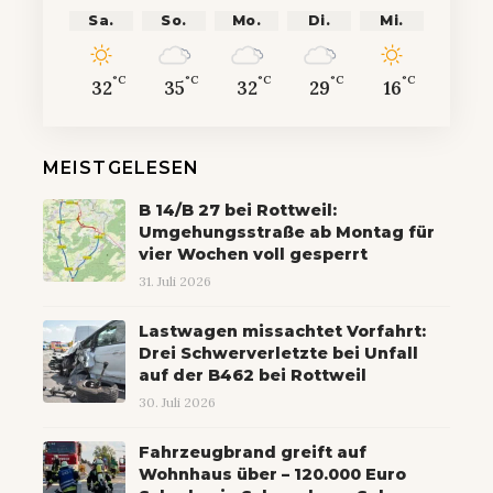
Sa.
So.
Mo.
Di.
Mi.
°C
°C
°C
°C
°C
32
35
32
29
16
MEISTGELESEN
B 14/B 27 bei Rottweil:
Umgehungsstraße ab Montag für
vier Wochen voll gesperrt
31. Juli 2026
Lastwagen missachtet Vorfahrt:
Drei Schwerverletzte bei Unfall
auf der B462 bei Rottweil
30. Juli 2026
Fahrzeugbrand greift auf
Wohnhaus über – 120.000 Euro