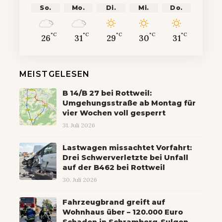
So.
Mo.
Di.
Mi.
Do.
°C
°C
°C
°C
°C
26
31
29
30
31
MEISTGELESEN
B 14/B 27 bei Rottweil:
Umgehungsstraße ab Montag für
vier Wochen voll gesperrt
31. Juli 2026
Lastwagen missachtet Vorfahrt:
Drei Schwerverletzte bei Unfall
auf der B462 bei Rottweil
30. Juli 2026
Fahrzeugbrand greift auf
Wohnhaus über – 120.000 Euro