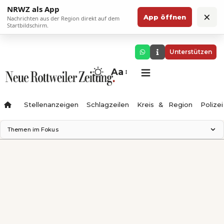
NRWZ als App
×
App öffnen
Nachrichten aus der Region direkt auf dem
Startbildschirm.
Unterstützen
Aa
Stellenanzeigen
Schlagzeilen
Kreis & Region
Polizei
Themen im Fokus
Landesgartenschau 2028
Zimmertheater Rottweil
Science Center
Ferienzauber '26
Testturm
Neckarline
Gäubahn