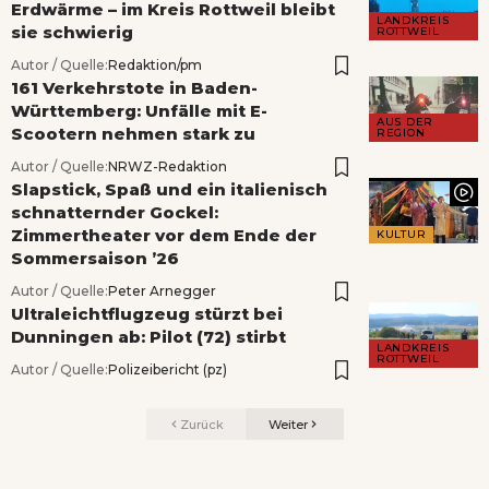
Erdwärme – im Kreis Rottweil bleibt
LANDKREIS
sie schwierig
ROTTWEIL
Autor / Quelle:
Redaktion/pm
161 Verkehrstote in Baden-
Württemberg: Unfälle mit E-
AUS DER
Scootern nehmen stark zu
REGION
Autor / Quelle:
NRWZ-Redaktion
Slapstick, Spaß und ein italienisch
schnatternder Gockel:
Zimmertheater vor dem Ende der
KULTUR
Sommersaison ’26
Autor / Quelle:
Peter Arnegger
Ultraleichtflugzeug stürzt bei
Dunningen ab: Pilot (72) stirbt
LANDKREIS
ROTTWEIL
Autor / Quelle:
Polizeibericht (pz)
Zurück
Weiter