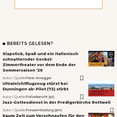
BEREITS GELESEN?
Slapstick, Spaß und ein italienisch
schnatternder Gockel:
Zimmertheater vor dem Ende der
KULTUR
Sommersaison ’26
Autor / Quelle:
Peter Arnegger
Ultraleichtflugzeug stürzt bei
Dunningen ab: Pilot (72) stirbt
LANDKREIS
ROTTWEIL
Autor / Quelle:
Polizeibericht (pz)
Jazz-Gottesdienst in der Predigerkirche Rottweil
Autor / Quelle:
Pressemitteilung (pm)
Kaum Zeit zum Verschnaufen für den