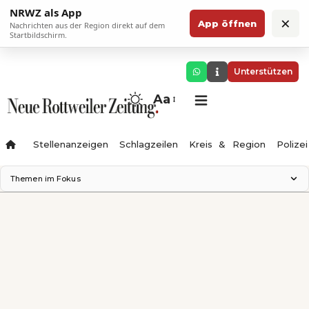
NRWZ als App
×
App öffnen
Nachrichten aus der Region direkt auf dem
Startbildschirm.
Unterstützen
Aa
Stellenanzeigen
Schlagzeilen
Kreis & Region
Polizei
Themen im Fokus
Landesgartenschau 2028
Zimmertheater Rottweil
Science Center
Ferienzauber '26
Testturm
Neckarline
Gäubahn