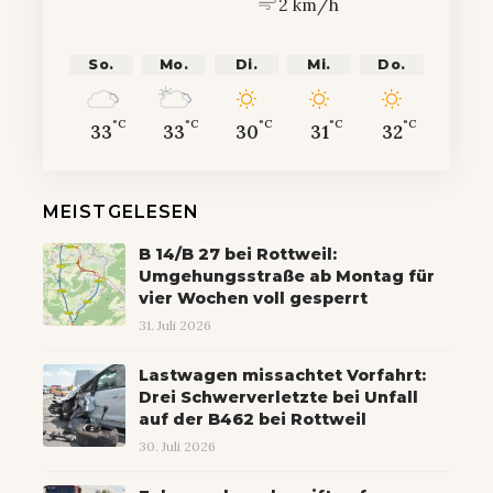
2 km/h
So.
Mo.
Di.
Mi.
Do.
°C
°C
°C
°C
°C
33
33
30
31
32
MEISTGELESEN
B 14/B 27 bei Rottweil:
Umgehungsstraße ab Montag für
vier Wochen voll gesperrt
31. Juli 2026
Lastwagen missachtet Vorfahrt:
Drei Schwerverletzte bei Unfall
auf der B462 bei Rottweil
30. Juli 2026