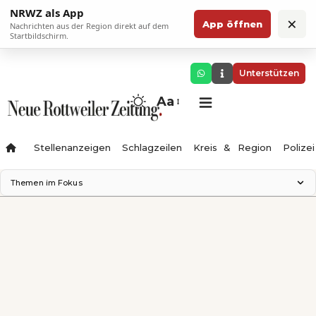
NRWZ als App
×
App öffnen
Nachrichten aus der Region direkt auf dem
Startbildschirm.
Unterstützen
Aa
Stellenanzeigen
Schlagzeilen
Kreis & Region
Polizei
Themen im Fokus
Landesgartenschau 2028
Zimmertheater Rottweil
Science Center
Ferienzauber '26
Testturm
Neckarline
Gäubahn