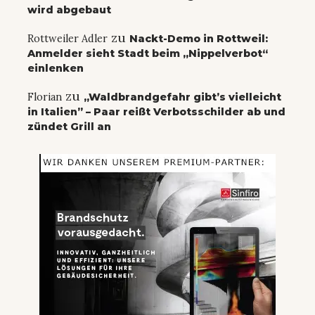
wird abgebaut
zu
Rottweiler Adler
Nackt-Demo in Rottweil:
Anmelder sieht Stadt beim „Nippelverbot“
einlenken
zu
Florian
„Waldbrandgefahr gibt’s vielleicht
in Italien” – Paar reißt Verbotsschilder ab und
zündet Grill an