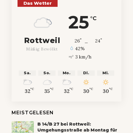
Das Wetter
25
°C
Rottweil
°
°
26
_
24
42%
Mäßig Bewölkt
3 km/h
Sa.
So.
Mo.
Di.
Mi.
°C
°C
°C
°C
°C
32
35
32
30
30
MEISTGELESEN
B 14/B 27 bei Rottweil:
Umgehungsstraße ab Montag für